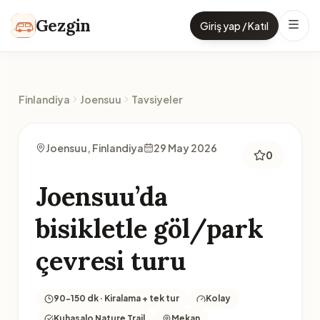
İçeriğe geç
Gezgin
Giriş yap / Katıl
Finlandiya
Joensuu
Tavsiyeler
Joensuu, Finlandiya
29 May 2026
0
Joensuu’da
bisikletle göl/park
çevresi turu
90-150 dk · Kiralama + tek tur
Kolay
Kuhasalo Nature Trail
Mekan