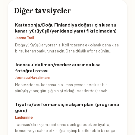
Diğer tavsiyeler
Kartepohja/Doğu Finlandiya doğası için kısa su
kenarı yürüyüşü (yeniden ziyaret fikri olmadan)
Jaama Trail
Doğa yürüyüşü arıyorsanız, Koli rotasına ek olarak daha kısa
bir su kenarı parkurunu seçin. Daha düşük eforla günün…
Joensuu’da liman/merkez arasında kısa
fotoğraf rotası
Joensuu Havalimanı
Merkezden su kenarına inip liman çevresinde kısa bir
yürüyüş yapın; gün ışığının iyi olduğu saatlerde (sabah
geç/ak…
Tiyatro/performans için akşam planı (programa
göre)
Laulurinne
Joensuu’da akşam saatlerine denk gelecek bir tiyatro,
konser veya sahne etkinliği araştırıp biletlenebilir bir seçe…