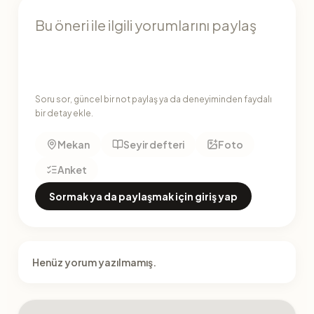
Soru sor, güncel bir not paylaş ya da deneyiminden faydalı
bir detay ekle.
Mekan
Seyir defteri
Foto
Anket
Sormak ya da paylaşmak için giriş yap
Henüz yorum yazılmamış.