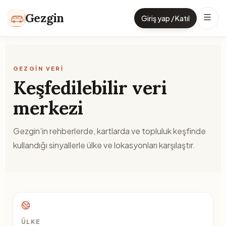
İçeriğe geç
Gezgin
Giriş yap / Katıl
GEZGIN VERI
Keşfedilebilir veri
merkezi
Gezgin’in rehberlerde, kartlarda ve topluluk keşfinde
kullandığı sinyallerle ülke ve lokasyonları karşılaştır.
ÜLKE