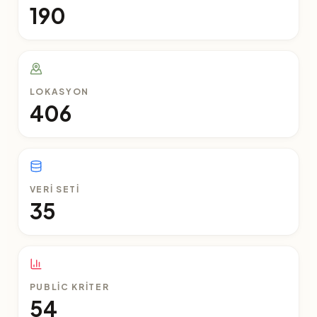
190
LOKASYON
406
VERI SETI
35
PUBLIC KRITER
54