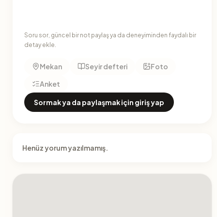
Soru sor, güncel bir not paylaş ya da deneyiminden faydalı bir
detay ekle.
Mekan
Seyir defteri
Foto
Anket
Sormak ya da paylaşmak için giriş yap
Henüz yorum yazılmamış.