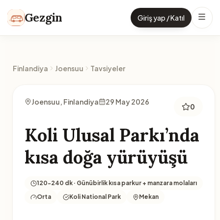
İçeriğe geç
Gezgin
Giriş yap / Katıl
Finlandiya
Joensuu
Tavsiyeler
Joensuu, Finlandiya
29 May 2026
0
Koli Ulusal Parkı’nda
kısa doğa yürüyüşü
120-240 dk · Günübirlik kısa parkur + manzara molaları
Orta
Koli National Park
Mekan