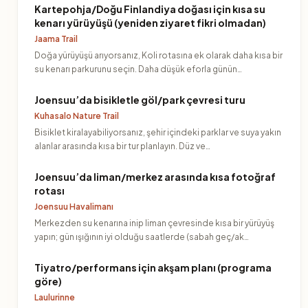
Kartepohja/Doğu Finlandiya doğası için kısa su
kenarı yürüyüşü (yeniden ziyaret fikri olmadan)
Jaama Trail
Doğa yürüyüşü arıyorsanız, Koli rotasına ek olarak daha kısa bir
su kenarı parkurunu seçin. Daha düşük eforla günün…
Joensuu’da bisikletle göl/park çevresi turu
Kuhasalo Nature Trail
Bisiklet kiralayabiliyorsanız, şehir içindeki parklar ve suya yakın
alanlar arasında kısa bir tur planlayın. Düz ve…
Joensuu’da liman/merkez arasında kısa fotoğraf
rotası
Joensuu Havalimanı
Merkezden su kenarına inip liman çevresinde kısa bir yürüyüş
yapın; gün ışığının iyi olduğu saatlerde (sabah geç/ak…
Tiyatro/performans için akşam planı (programa
göre)
Laulurinne