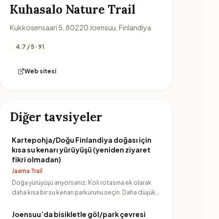
Kuhasalo Nature Trail
Kukkosensaari 5, 80220 Joensuu, Finlandiya
4.7 / 5 · 91
Web sitesi
Diğer tavsiyeler
Kartepohja/Doğu Finlandiya doğası için
kısa su kenarı yürüyüşü (yeniden ziyaret
fikri olmadan)
Jaama Trail
Doğa yürüyüşü arıyorsanız, Koli rotasına ek olarak
daha kısa bir su kenarı parkurunu seçin. Daha düşük
eforla günün…
Joensuu’da bisikletle göl/park çevresi