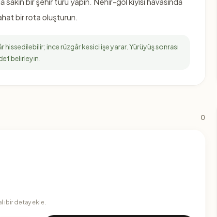
sakin bir şehir turu yapın. Nehir-göl kıyısı havasında
hat bir rota oluşturun.
 hissedilebilir; ince rüzgâr kesici işe yarar. Yürüyüş sonrası
ef belirleyin.
0
ı bir detay ekle.