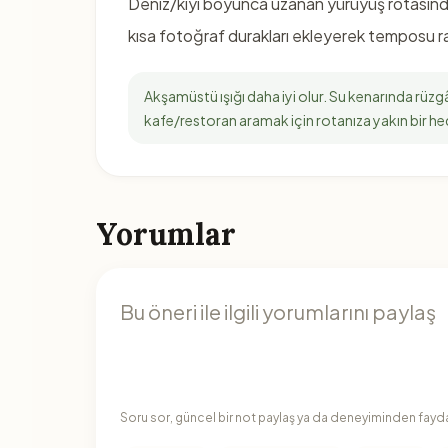
Deniz/kıyı boyunca uzanan yürüyüş rotasında 
kısa fotoğraf durakları ekleyerek temposu ra
Akşamüstü ışığı daha iyi olur. Su kenarında rüzgâr
kafe/restoran aramak için rotanıza yakın bir hed
Yorumlar
Soru sor, güncel bir not paylaş ya da deneyiminden faydal