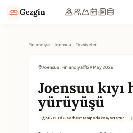
İçeriğe geç
Gezgin
Finlandiya
Joensuu
Tavsiyeler
Joensuu, Finlandiya
29 May 2026
Joensuu kıyı 
yürüyüşü
60-120 dk · Serbest tempoda kısa/orta tur