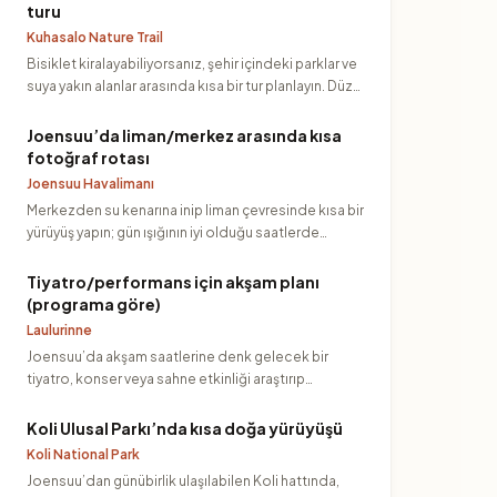
turu
Kuhasalo Nature Trail
Bisiklet kiralayabiliyorsanız, şehir içindeki parklar ve
suya yakın alanlar arasında kısa bir tur planlayın. Düz
ve…
Joensuu’da liman/merkez arasında kısa
fotoğraf rotası
Joensuu Havalimanı
Merkezden su kenarına inip liman çevresinde kısa bir
yürüyüş yapın; gün ışığının iyi olduğu saatlerde
(sabah geç/ak…
Tiyatro/performans için akşam planı
(programa göre)
Laulurinne
Joensuu’da akşam saatlerine denk gelecek bir
tiyatro, konser veya sahne etkinliği araştırıp
biletlenebilir bir seçe…
Koli Ulusal Parkı’nda kısa doğa yürüyüşü
Koli National Park
Joensuu’dan günübirlik ulaşılabilen Koli hattında,