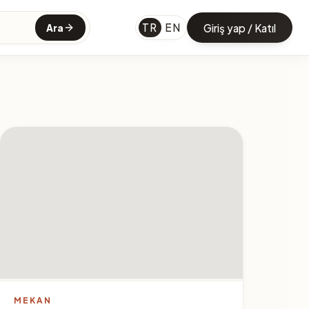
TR
EN
Giriş yap / Katıl
Ara
MEKAN