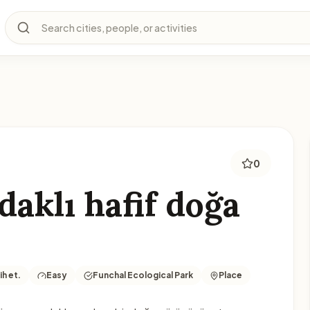
Search cities, people, or activities
0
daklı hafif doğa
h et.
Easy
Funchal Ecological Park
Place