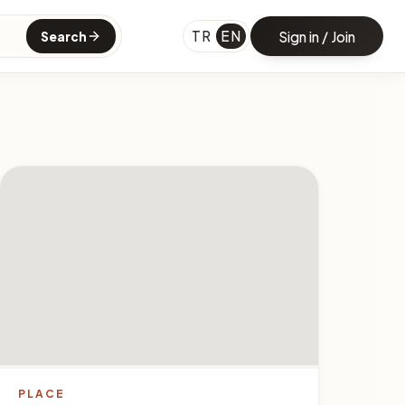
TR
EN
Sign in / Join
Search
PLACE