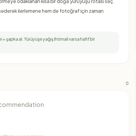
örmeye odaklanan kısa bir doğa yürüyüşü rotası seç.
sederek ilerlemene hem de fotoğraf için zaman
mi + şapka al. Yürüyüşe yağış ihtimali varsa hafif bir
0