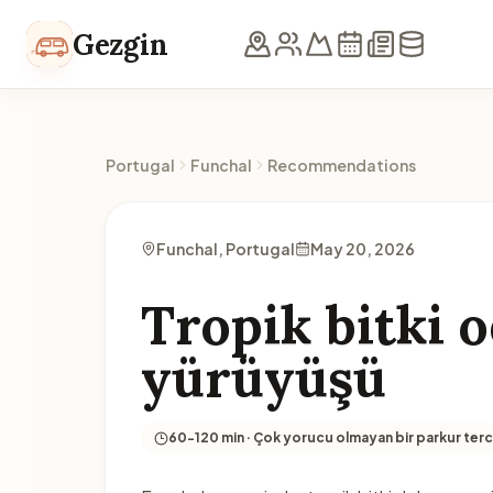
Skip to content
Gezgin
Portugal
Funchal
Recommendations
Funchal, Portugal
May 20, 2026
Tropik bitki o
yürüyüşü
60-120 min · Çok yorucu olmayan bir parkur terci