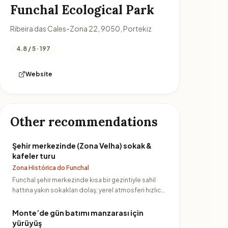
Funchal Ecological Park
Ribeira das Cales-Zona 22, 9050, Portekiz
4.8 / 5 · 197
Website
Other recommendations
Şehir merkezinde (Zona Velha) sokak &
kafeler turu
Zona Histórica do Funchal
Funchal şehir merkezinde kısa bir gezintiyle sahil
hattına yakın sokakları dolaş; yerel atmosferi hızlıca
yakalamak…
Monte’de gün batımı manzarası için
yürüyüş