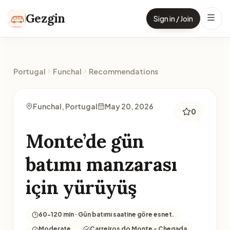
Skip to content
Gezgin
Sign in / Join
Portugal
Funchal
Recommendations
Funchal, Portugal
May 20, 2026
0
Monte’de gün
batımı manzarası
için yürüyüş
60-120 min · Gün batımı saatine göre esnet.
Moderate
Carreiros do Monte - Chegada