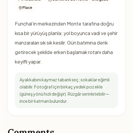
Place
Funchal’ın merkezinden Monte tarafına doğru
kısa bir yürüyüş planla; yol boyunca vadi ve şehir
manzaraları sık sık kesilir. Gün batımına denk
getirecek şekilde erken başlamak rotanı daha
keyifli yapar.
Ayakkabını kaymaz tabanlı seç; sokaklar eğimli
olabilir. Fotoğraf için birkaç yedek poz ekle
(güneş yönü hızlı değişir). Rüzgâr serinletebilir—
ince bir katman bulundur.
Comments