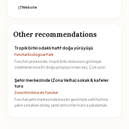
Website
Other recommendations
Tropik bitki odaklı hafif doğa yürüyüşü
Funchal Ecological Park
Funchal çevresinde, tropik bitki dokusunu görmeye
odaklanan kısa bir doğa yürüyüşü rotası seç. Çok uzun
olmayan par…
Şehir merkezinde (Zona Velha) sokak & kafeler
turu
Zona Histórica do Funchal
Funchal şehir merkezinde kısa bir gezintiyle sahil hattına
yakın sokakları dolaş; yerel atmosferi hızlıca yakalamak…