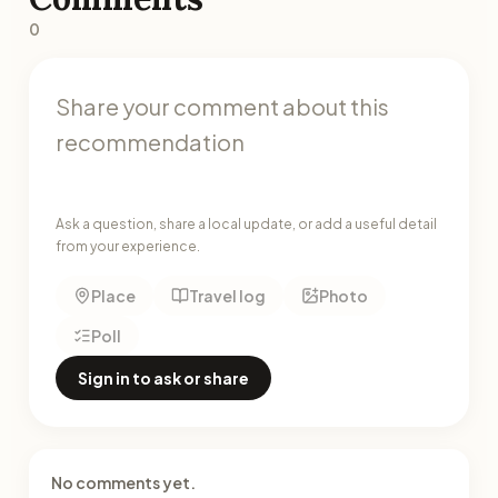
0
Ask a question, share a local update, or add a useful detail
from your experience.
Place
Travel log
Photo
Poll
Sign in to ask or share
No comments yet.