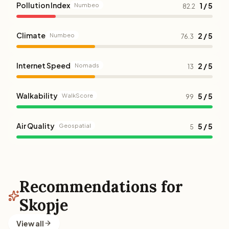
Pollution Index
1 / 5
Numbeo
82.2
Climate
2 / 5
Numbeo
76.3
Internet Speed
2 / 5
Nomads
13
Walkability
5 / 5
WalkScore
99
Air Quality
5 / 5
Geospatial
5
Recommendations for
Skopje
View all