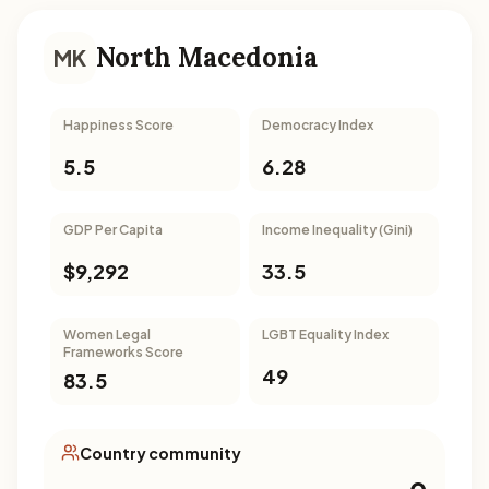
North Macedonia
MK
Happiness Score
Democracy Index
5.5
6.28
GDP Per Capita
Income Inequality (Gini)
$9,292
33.5
Women Legal
LGBT Equality Index
Frameworks Score
49
83.5
Country community