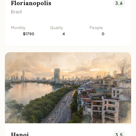
Florianopolis
3.6
Brazil
Monthly
Quality
People
$1750
4
0
Hanoi
3.5