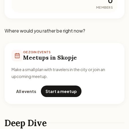
0
MEMBERS
Where would you rather be right now?
GEZGIN EVENTS
Meetups in Skopje
Make a small plan with travelers in the city or join an
upcoming meetup.
All events
Start a meetup
Deep Dive