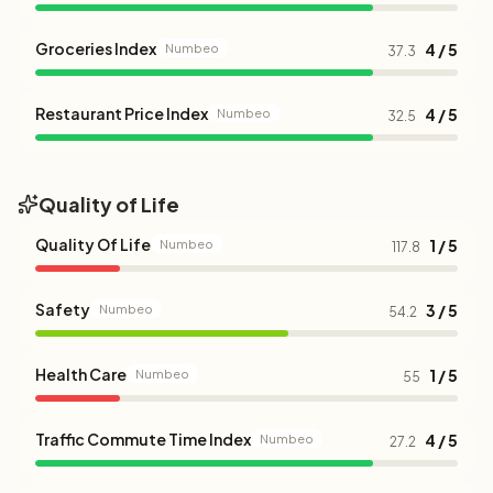
Groceries Index
4 / 5
Numbeo
37.3
Restaurant Price Index
4 / 5
Numbeo
32.5
Quality of Life
Quality Of Life
1 / 5
Numbeo
117.8
Safety
3 / 5
Numbeo
54.2
Health Care
1 / 5
Numbeo
55
Traffic Commute Time Index
4 / 5
Numbeo
27.2