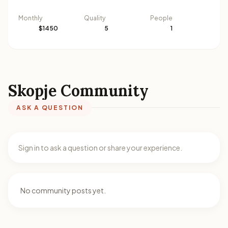
Monthly
Quality
People
$1450
5
1
Skopje Community
ASK A QUESTION
Sign in to ask a question or share your experience.
No community posts yet.