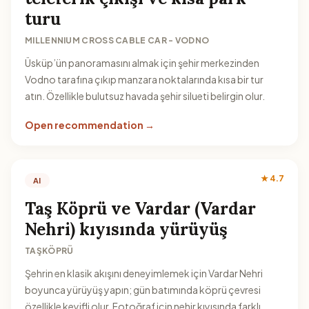
turu
MILLENNIUM CROSS CABLE CAR - VODNO
Üsküp’ün panoramasını almak için şehir merkezinden
Vodno tarafına çıkıp manzara noktalarında kısa bir tur
atın. Özellikle bulutsuz havada şehir silueti belirgin olur.
Open recommendation →
★ 4.7
AI
Taş Köprü ve Vardar (Vardar
Nehri) kıyısında yürüyüş
TAŞKÖPRÜ
Şehrin en klasik akışını deneyimlemek için Vardar Nehri
boyunca yürüyüş yapın; gün batımında köprü çevresi
özellikle keyifli olur. Fotoğraf için nehir kıyısında farklı