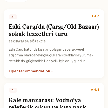
★ 4.3
AI
Eski Çarşı’da (Çarşı/Old Bazaar)
sokak lezzetleri turu
ESKI KASABA BÖREKÇISI
Eski Çarşı hattında kısa bir dolaşım yaparak yerel
atıştırmalıkları deneyin; küçük ara sokaklarda yürümek
rota hissini güçlendirir. Hediyelik için de uygundur.
Open recommendation →
★ 4.4
AI
Kale manzarası: Vodno’ya
teleferik çıkışı ve kısa park