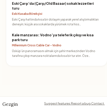
Eski Çarşı’da (Çarşı/Old Bazaar) sokak lezzetleri
turu
Eski Kasaba Börekçisi
Eski Çarşı hattında kısa bir dolaşım yaparak yerel atıştırmalıkları
deneyin; küçük ara sokaklarda yürümek rota hiss…
Kale manzarası: Vodno’ya teleferik çıkışı ve kısa
park turu
Millennium Cross Cable Car - Vodno
Üsküp’ün panoramasını almak için şehir merkezinden Vodno
tarafına çıkıp manzara noktalarında kısa bir tur atın. Öze…
Gezgin
Suggest features.
Report a bug.
Contact.