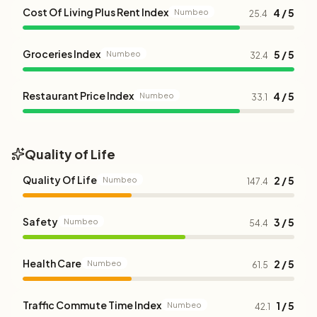
Cost Of Living Plus Rent Index
4 / 5
Numbeo
25.4
Groceries Index
5 / 5
Numbeo
32.4
Restaurant Price Index
4 / 5
Numbeo
33.1
Quality of Life
Quality Of Life
2 / 5
Numbeo
147.4
Safety
3 / 5
Numbeo
54.4
Health Care
2 / 5
Numbeo
61.5
Traffic Commute Time Index
1 / 5
Numbeo
42.1