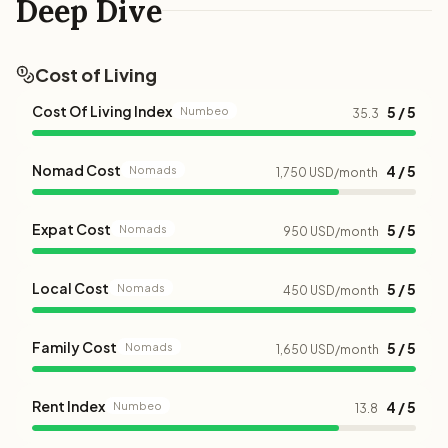
Deep Dive
Cost of Living
Cost Of Living Index
5 / 5
Numbeo
35.3
Nomad Cost
4 / 5
Nomads
1,750 USD/month
Expat Cost
5 / 5
Nomads
950 USD/month
Local Cost
5 / 5
Nomads
450 USD/month
Family Cost
5 / 5
Nomads
1,650 USD/month
Rent Index
4 / 5
Numbeo
13.8