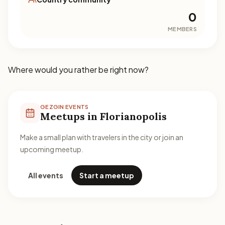
0
MEMBERS
Where would you rather be right now?
GEZGIN EVENTS
Meetups in Florianopolis
Make a small plan with travelers in the city or join an
upcoming meetup.
All events
Start a meetup