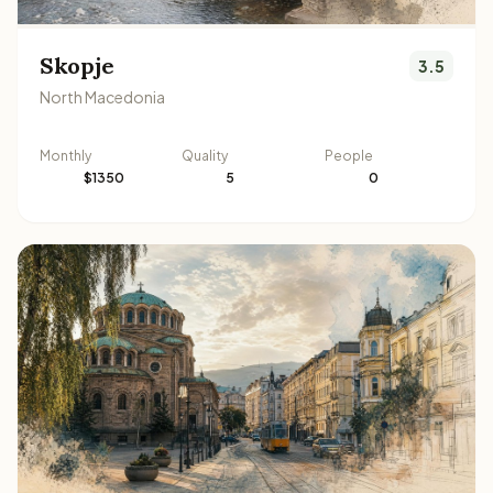
Skopje
3.5
North Macedonia
Monthly
Quality
People
$1350
5
0