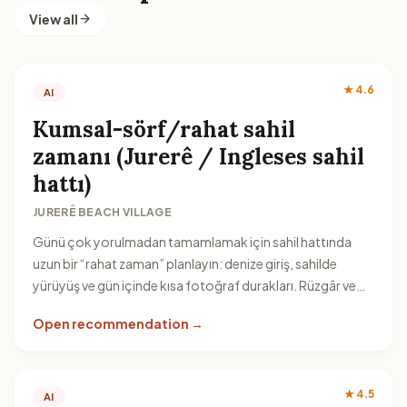
View all
★ 4.6
AI
Kumsal-sörf/rahat sahil
zamanı (Jurerê / Ingleses sahil
hattı)
JURERÊ BEACH VILLAGE
Günü çok yorulmadan tamamlamak için sahil hattında
uzun bir “rahat zaman” planlayın: denize giriş, sahilde
yürüyüş ve gün içinde kısa fotoğraf durakları. Rüzgâr ve
dalga durumuna göre aktiviteleri (yüzme/dinlenme)
Open recommendation →
esnetin.
★ 4.5
AI