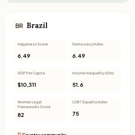
Brazil
BR
Happiness Score
Democracy Index
6.49
6.49
GDP Per Capita
Income Inequality (Gini)
$10,311
51.6
Women Legal
LGBT Equality Index
Frameworks Score
75
82
Country community