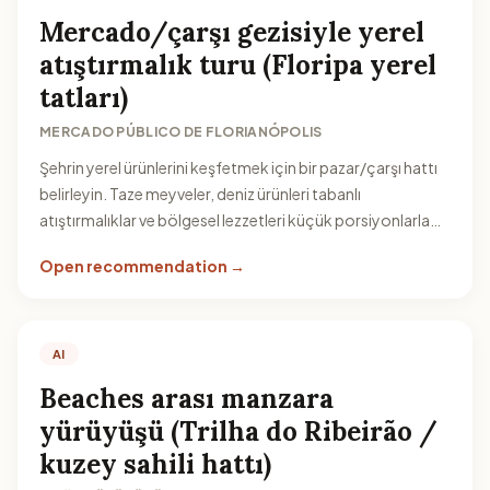
Mercado/çarşı gezisiyle yerel
atıştırmalık turu (Floripa yerel
tatları)
MERCADO PÚBLICO DE FLORIANÓPOLIS
Şehrin yerel ürünlerini keşfetmek için bir pazar/çarşı hattı
belirleyin. Taze meyveler, deniz ürünleri tabanlı
atıştırmalıklar ve bölgesel lezzetleri küçük porsiyonlarla
deneyerek keyifli bir rota oluşturabilirsiniz.
Open recommendation →
AI
Beaches arası manzara
yürüyüşü (Trilha do Ribeirão /
kuzey sahili hattı)