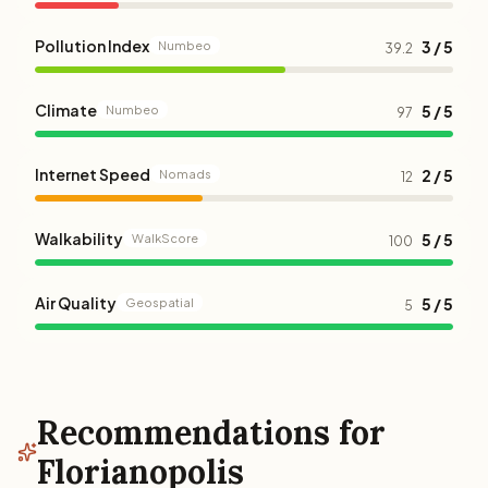
Pollution Index
3 / 5
Numbeo
39.2
Climate
5 / 5
Numbeo
97
Internet Speed
2 / 5
Nomads
12
Walkability
5 / 5
WalkScore
100
Air Quality
5 / 5
Geospatial
5
Recommendations for
Florianopolis