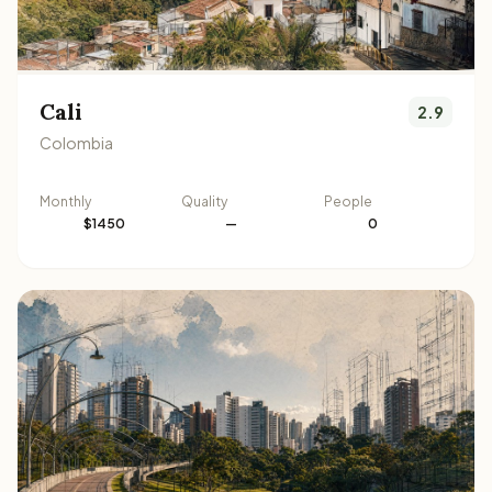
Cali
2.9
Colombia
Monthly
Quality
People
$1450
—
0