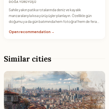
DOĞA YÜRÜYÜŞÜ
Sahile yakın patika rotalarında deniz ve kayalık
manzaralarıyla kısa yürüyüşler planlayın. Özellikle gün
doğumu ya da gün batımında hem fotoğraf hem de ferah
bir yürüyüş için avantaj sağlar. Hava durumuna göre
Open recommendation →
uzunluk ayarlayıp güvenli/işaretli bölümleri tercih edin.
Similar cities