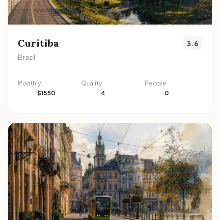
Curitiba
3.6
Brazil
Monthly
Quality
People
$1550
4
0