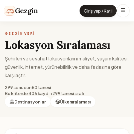
İçeriğe geç
Gezgin
Giriş yap / Katıl
GEZGIN VERI
Lokasyon Sıralaması
Şehirleri ve seyahat lokasyonlarını maliyet, yaşam kalitesi,
güvenlik, internet, yürünebilirlik ve daha fazlasına göre
karşılaştır.
299 sonucun 50 tanesi
Bu kriterde 406 kaydın 299 tanesi sıralı
Destinasyonlar
Ülke sıralaması