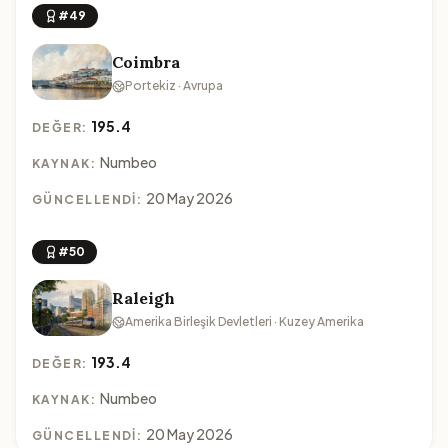
#49
Coimbra
Portekiz · Avrupa
195.4
DEĞER:
Numbeo
KAYNAK:
20 May 2026
GÜNCELLENDI:
#50
Raleigh
Amerika Birleşik Devletleri · Kuzey Amerika
193.4
DEĞER:
Numbeo
KAYNAK:
20 May 2026
GÜNCELLENDI: