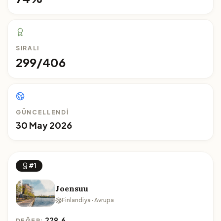
SIRALI
299/406
GÜNCELLENDI
30 May 2026
#1
Joensuu
Finlandiya · Avrupa
229.6
DEĞER: