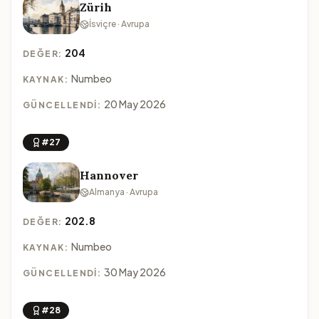
Zürih
İsviçre · Avrupa
204
DEĞER:
Numbeo
KAYNAK:
20 May 2026
GÜNCELLENDI:
#27
Hannover
Almanya · Avrupa
202.8
DEĞER:
Numbeo
KAYNAK:
30 May 2026
GÜNCELLENDI:
#28