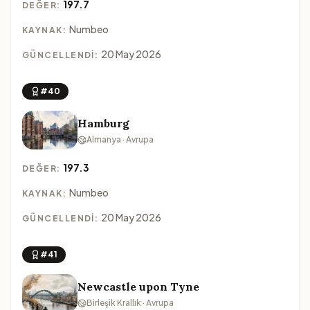
197.7
DEĞER:
Numbeo
KAYNAK:
20 May 2026
GÜNCELLENDI:
#40
Hamburg
Almanya · Avrupa
197.3
DEĞER:
Numbeo
KAYNAK:
20 May 2026
GÜNCELLENDI:
#41
Newcastle upon Tyne
Birleşik Krallık · Avrupa