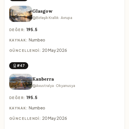
Glasgow
Birleşik Krallık · Avrupa
195.5
DEĞER:
Numbeo
KAYNAK:
20 May 2026
GÜNCELLENDI:
#47
Kanberra
Avustralya · Okyanusya
195.5
DEĞER:
Numbeo
KAYNAK:
20 May 2026
GÜNCELLENDI: