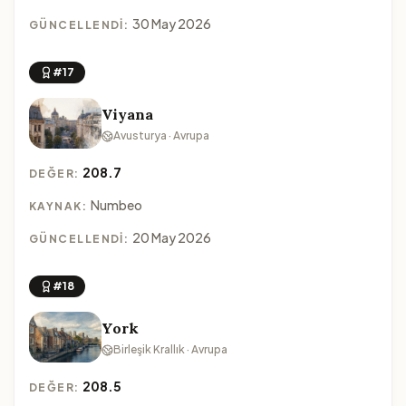
30 May 2026
GÜNCELLENDI:
#17
Viyana
Avusturya · Avrupa
208.7
DEĞER:
Numbeo
KAYNAK:
20 May 2026
GÜNCELLENDI:
#18
York
Birleşik Krallık · Avrupa
208.5
DEĞER: