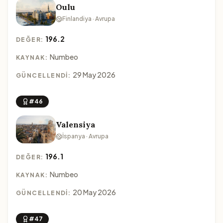
Oulu
Finlandiya · Avrupa
196.2
DEĞER:
Numbeo
KAYNAK:
29 May 2026
GÜNCELLENDI:
#46
Valensiya
İspanya · Avrupa
196.1
DEĞER:
Numbeo
KAYNAK:
20 May 2026
GÜNCELLENDI:
#47