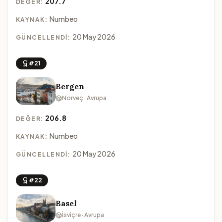
207.7
DEĞER:
Numbeo
KAYNAK:
20 May 2026
GÜNCELLENDI:
#21
Bergen
Norveç · Avrupa
206.8
DEĞER:
Numbeo
KAYNAK:
20 May 2026
GÜNCELLENDI:
#22
Basel
İsviçre · Avrupa