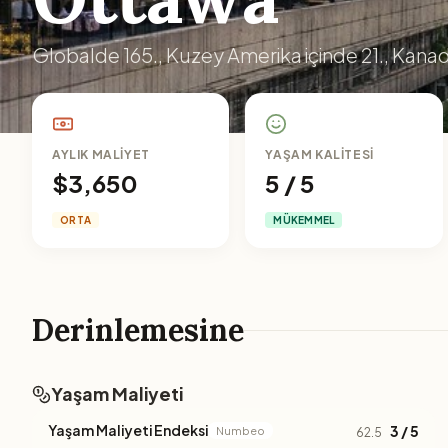
Globalde 165., Kuzey Amerika içinde 21., Kanada
AYLIK MALIYET
YAŞAM KALITESI
$3,650
5 / 5
ORTA
MÜKEMMEL
Derinlemesine
Yaşam Maliyeti
Yaşam Maliyeti Endeksi
3 / 5
Numbeo
62.5