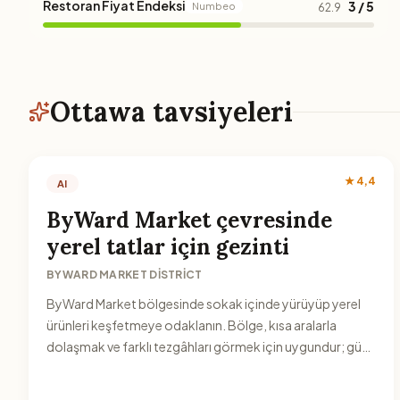
Restoran Fiyat Endeksi
3 / 5
Numbeo
62.9
Ottawa tavsiyeleri
★ 4,4
AI
ByWard Market çevresinde
yerel tatlar için gezinti
BYWARD MARKET DISTRICT
ByWard Market bölgesinde sokak içinde yürüyüp yerel
ürünleri keşfetmeye odaklanın. Bölge, kısa aralarla
dolaşmak ve farklı tezgâhları görmek için uygundur; gün
içinde esnek bir plan oluşturur.