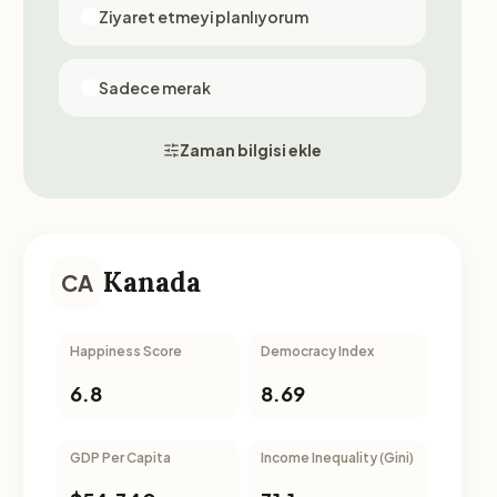
Ziyaret etmeyi planlıyorum
Sadece merak
Zaman bilgisi ekle
Kanada
CA
Happiness Score
Democracy Index
6.8
8.69
GDP Per Capita
Income Inequality (Gini)