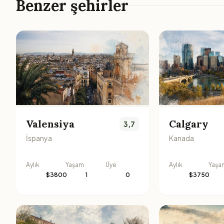
Benzer şehirler
Valensiya
Calgary
3,7
İspanya
Kanada
Aylık
Yaşam
Üye
Aylık
Yaşa
$3800
1
0
$3750