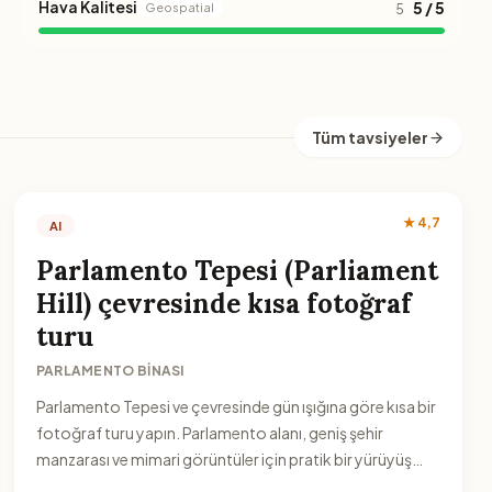
Hava Kalitesi
5 / 5
Geospatial
5
Tüm tavsiyeler
★ 4,7
AI
Parlamento Tepesi (Parliament
Hill) çevresinde kısa fotoğraf
turu
PARLAMENTO BINASI
Parlamento Tepesi ve çevresinde gün ışığına göre kısa bir
fotoğraf turu yapın. Parlamento alanı, geniş şehir
manzarası ve mimari görüntüler için pratik bir yürüyüş
rotasıdır.