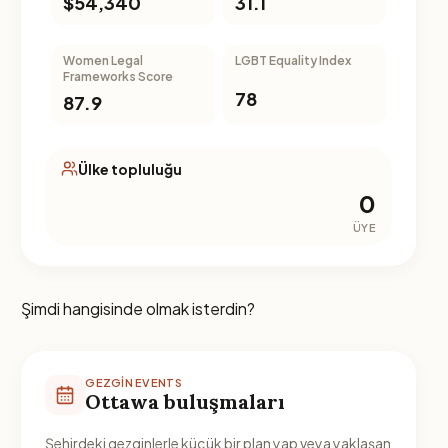
$54,340
31.1
Women Legal
LGBT Equality Index
Frameworks Score
78
87.9
Ülke topluluğu
0
ÜYE
Şimdi hangisinde olmak isterdin?
GEZGIN EVENTS
Ottawa buluşmaları
Şehirdeki gezginlerle küçük bir plan yap veya yaklaşan