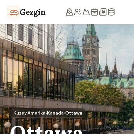
İçeriğe geç
Gezgin
Kuzey Amerika
›
Kanada
›
Ottawa
Ottawa