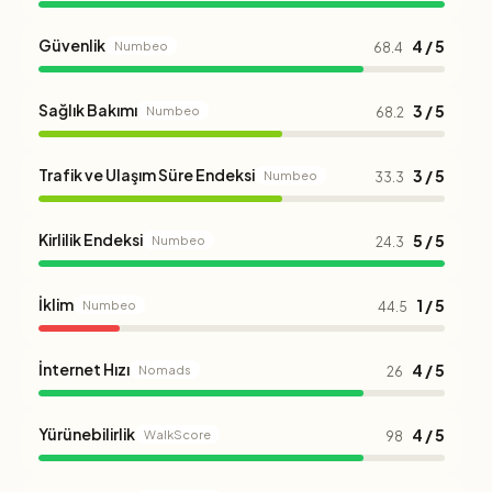
Güvenlik
4 / 5
Numbeo
68.4
Sağlık Bakımı
3 / 5
Numbeo
68.2
Trafik ve Ulaşım Süre Endeksi
3 / 5
Numbeo
33.3
Kirlilik Endeksi
5 / 5
Numbeo
24.3
İklim
1 / 5
Numbeo
44.5
İnternet Hızı
4 / 5
Nomads
26
Yürünebilirlik
4 / 5
WalkScore
98