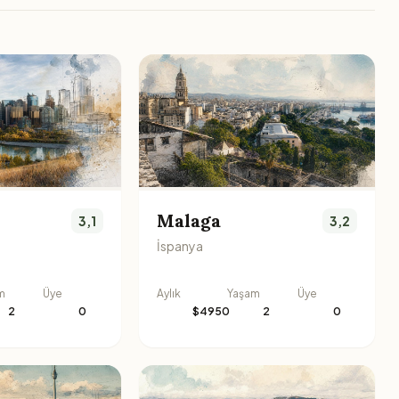
Malaga
3,1
3,2
İspanya
m
Üye
Aylık
Yaşam
Üye
2
0
$4950
2
0