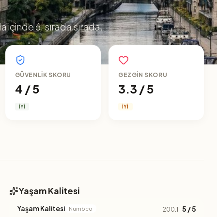
 içinde 6. sırada sırada.
GÜVENLIK SKORU
GEZGIN SKORU
4 / 5
3.3 / 5
İYI
İYI
Yaşam Kalitesi
Yaşam Kalitesi
5 / 5
Numbeo
200.1