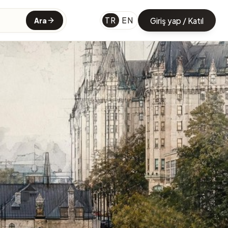
TR
EN
Giriş yap / Katıl
Ara