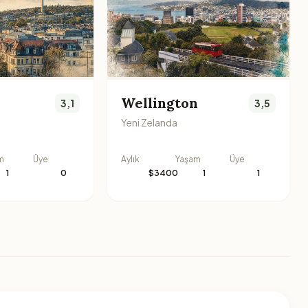
Wellington
3,1
3,5
Yeni Zelanda
m
Üye
Aylık
Yaşam
Üye
1
0
$3400
1
1