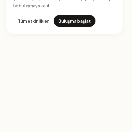
bir buluşmaya katıl.
Tüm etkinlikler
Buluşma başlat