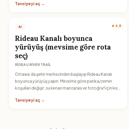
Tavsiyeyi aç →
★ 4,8
AI
Rideau Kanalı boyunca
yürüyüş (mevsime göre rota
seç)
RIDEAU RIVER TRAIL
Ottawa’da şehir merkezinden başlayıp Rideau Kanalı
boyunca yürüyüş yapın. Mevsime göre patika/zemin
koşulları değişir; su kenarı manzarası ve fotoğraf için kısa
duraklarla yürüyüş rotasını uzatabilirsiniz.
Tavsiyeyi aç →