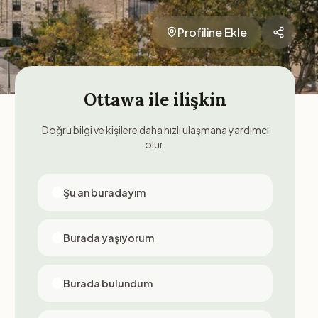
Profiline Ekle
Ottawa
ile ilişkin
Doğru bilgi ve kişilere daha hızlı ulaşmana yardımcı
olur.
Şu an buradayım
Burada yaşıyorum
Burada bulundum