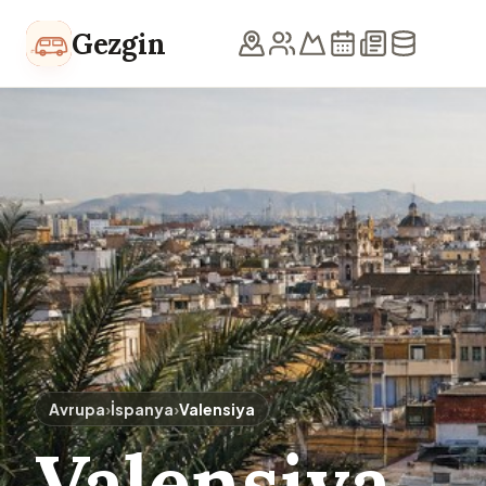
İçeriğe geç
Gezgin
Avrupa
›
İspanya
›
Valensiya
Valensiya