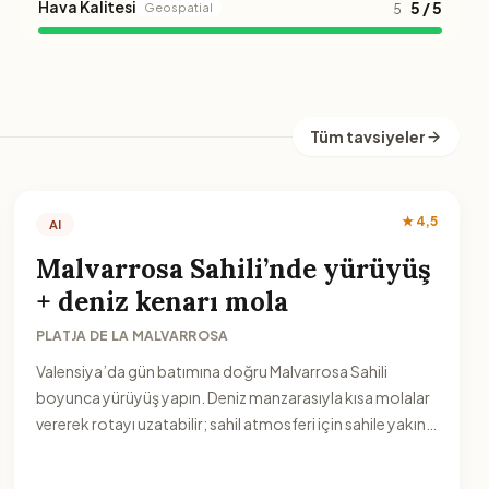
Hava Kalitesi
5 / 5
Geospatial
5
Tüm tavsiyeler
★ 4,5
AI
Malvarrosa Sahili’nde yürüyüş
+ deniz kenarı mola
PLATJA DE LA MALVARROSA
Valensiya’da gün batımına doğru Malvarrosa Sahili
boyunca yürüyüş yapın. Deniz manzarasıyla kısa molalar
vererek rotayı uzatabilir; sahil atmosferi için sahile yakın
bir noktadan başlayabilirsiniz.