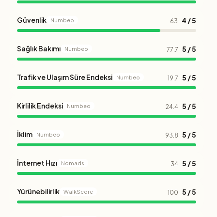
Güvenlik
4 / 5
Numbeo
63
Sağlık Bakımı
5 / 5
Numbeo
77.7
Trafik ve Ulaşım Süre Endeksi
5 / 5
Numbeo
19.7
Kirlilik Endeksi
5 / 5
Numbeo
24.4
İklim
5 / 5
Numbeo
93.8
İnternet Hızı
5 / 5
Nomads
34
Yürünebilirlik
5 / 5
WalkScore
100