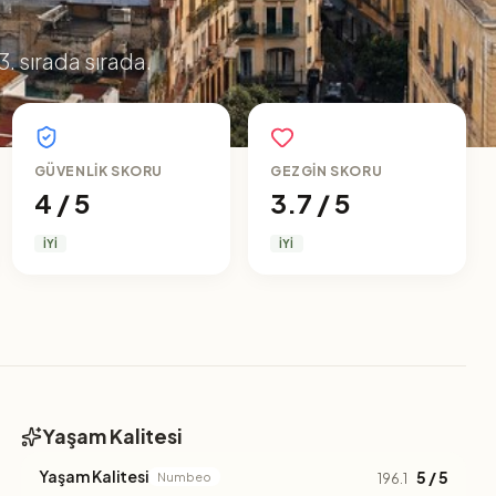
3. sırada sırada.
GÜVENLIK SKORU
GEZGIN SKORU
4 / 5
3.7 / 5
İYI
İYI
Yaşam Kalitesi
Yaşam Kalitesi
5 / 5
Numbeo
196.1