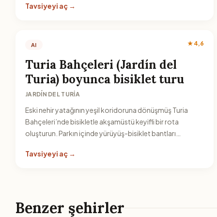
Tavsiyeyi aç →
gezisine yer açabilirsiniz.
★ 4,6
AI
Turia Bahçeleri (Jardín del
Turia) boyunca bisiklet turu
JARDÍN DEL TURIA
Eski nehir yatağının yeşil koridoruna dönüşmüş Turia
Bahçeleri’nde bisikletle akşamüstü keyifli bir rota
oluşturun. Parkın içinde yürüyüş-bisiklet bantları
sayesinde hem manzara hem de şehir merkezine yakınlık
Tavsiyeyi aç →
avantajı var.
Benzer şehirler