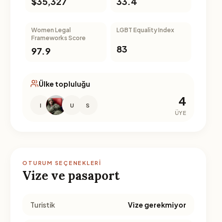
$35,327
33.4
Women Legal
LGBT Equality Index
Frameworks Score
83
97.9
Ülke topluluğu
4
I
U
S
ÜYE
OTURUM SEÇENEKLERI
Vize ve pasaport
Turistik
Vize gerekmiyor