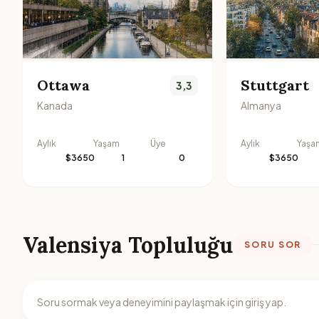
Ottawa
Stuttgart
3,3
Kanada
Almanya
Aylık
Yaşam
Üye
Aylık
Yaşa
$3650
1
0
$3650
Valensiya Topluluğu
SORU SOR
Soru sormak veya deneyimini paylaşmak için giriş yap.