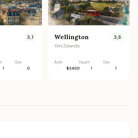
Wellington
3,1
3,5
Yeni Zelanda
m
Üye
Aylık
Yaşam
Üye
1
0
$3400
1
1