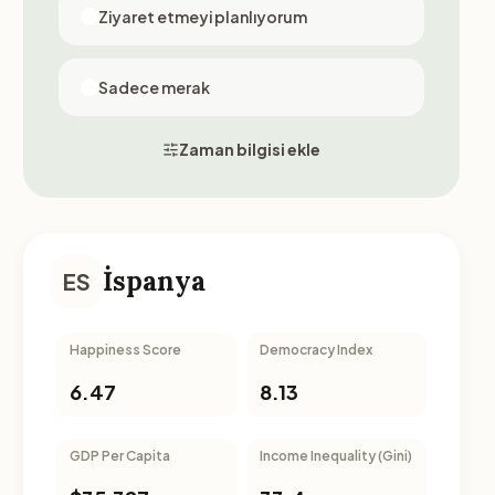
Ziyaret etmeyi planlıyorum
Sadece merak
Zaman bilgisi ekle
İspanya
ES
Happiness Score
Democracy Index
6.47
8.13
GDP Per Capita
Income Inequality (Gini)