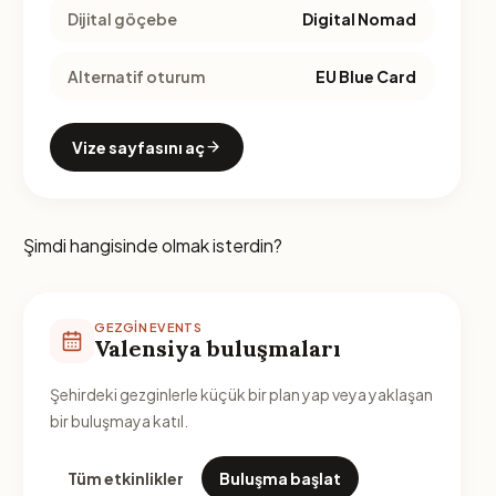
Dijital göçebe
Digital Nomad
Alternatif oturum
EU Blue Card
Vize sayfasını aç
Şimdi hangisinde olmak isterdin?
GEZGIN EVENTS
Valensiya buluşmaları
Şehirdeki gezginlerle küçük bir plan yap veya yaklaşan
bir buluşmaya katıl.
Tüm etkinlikler
Buluşma başlat