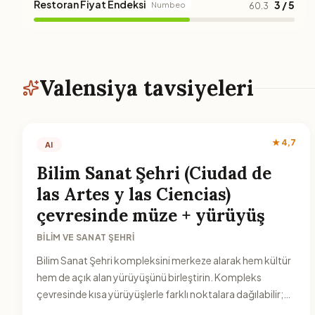
Restoran Fiyat Endeksi
3 / 5
Numbeo
60.3
Valensiya tavsiyeleri
★ 4,7
AI
Bilim Sanat Şehri (Ciudad de
las Artes y las Ciencias)
çevresinde müze + yürüyüş
BILIM VE SANAT ŞEHRI
Bilim Sanat Şehri kompleksini merkeze alarak hem kültür
hem de açık alan yürüyüşünü birleştirin. Kompleks
çevresinde kısa yürüyüşlerle farklı noktalara dağılabilir;
tek bir zaman diliminde hem sergiye hem de atmosfer