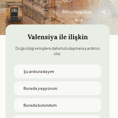
Profiline Ekle
Valensiya
ile ilişkin
Doğru bilgi ve kişilere daha hızlı ulaşmana yardımcı
olur.
Şu an buradayım
Burada yaşıyorum
Burada bulundum