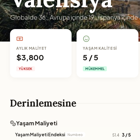
Globalde 36., Avrupa içinde 19., İspanya içinde 
AYLIK MALIYET
YAŞAM KALITESI
$3,800
5 / 5
YÜKSEK
MÜKEMMEL
Derinlemesine
Yaşam Maliyeti
Yaşam Maliyeti Endeksi
3 / 5
Numbeo
51.4