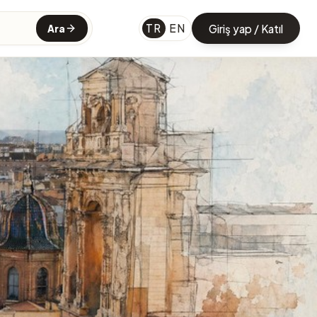
TR
EN
Giriş yap / Katıl
Ara