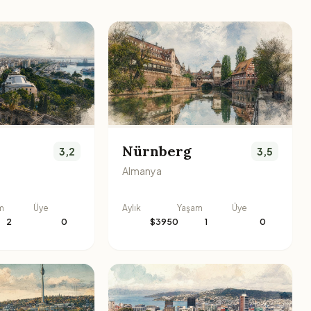
Nürnberg
3,2
3,5
Almanya
m
Üye
Aylık
Yaşam
Üye
2
0
$3950
1
0