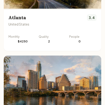
Atlanta
3.4
United States
Monthly
Quality
People
$4250
2
0