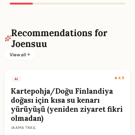
Recommendations for
Joensuu
View all
★ 4.5
AI
Kartepohja/Doğu Finlandiya
doğası için kısa su kenarı
yürüyüşü (yeniden ziyaret fikri
olmadan)
JAAMA TRAIL