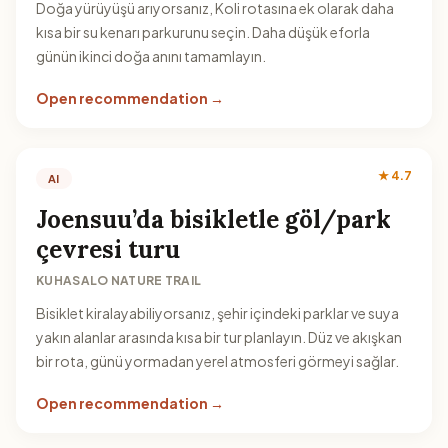
Doğa yürüyüşü arıyorsanız, Koli rotasına ek olarak daha
kısa bir su kenarı parkurunu seçin. Daha düşük eforla
günün ikinci doğa anını tamamlayın.
Open recommendation →
★ 4.7
AI
Joensuu’da bisikletle göl/park
çevresi turu
KUHASALO NATURE TRAIL
Bisiklet kiralayabiliyorsanız, şehir içindeki parklar ve suya
yakın alanlar arasında kısa bir tur planlayın. Düz ve akışkan
bir rota, günü yormadan yerel atmosferi görmeyi sağlar.
Open recommendation →