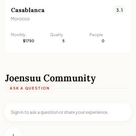
Casablanca
3.1
Morocco
Monthly
Quality
People
$1750
5
0
Joensuu Community
ASK A QUESTION
Sign in to ask a question or share your experience.
I