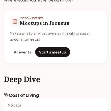
GEZGIN EVENTS
Meetups in Joensuu
Make a small plan with travelers in the city or join an
upcoming meetup.
All events
Start a meetup
Deep Dive
Cost of Living
No data