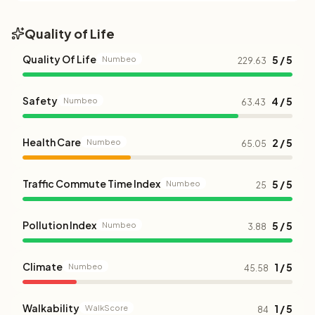
Quality of Life
Quality Of Life
5 / 5
Numbeo
229.63
Safety
4 / 5
Numbeo
63.43
Health Care
2 / 5
Numbeo
65.05
Traffic Commute Time Index
5 / 5
Numbeo
25
Pollution Index
5 / 5
Numbeo
3.88
Climate
1 / 5
Numbeo
45.58
Walkability
1 / 5
WalkScore
84