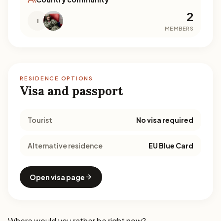
2
I
MEMBERS
RESIDENCE OPTIONS
Visa and passport
Tourist
No visa required
Alternative residence
EU Blue Card
Open visa page
Where would you rather be right now?