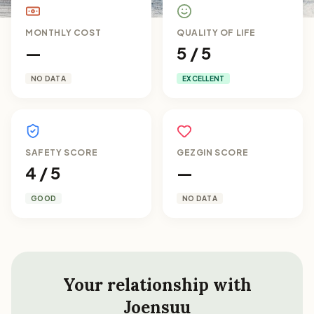
MONTHLY COST
QUALITY OF LIFE
—
5 / 5
NO DATA
EXCELLENT
SAFETY SCORE
GEZGIN SCORE
4 / 5
—
GOOD
NO DATA
Your relationship with
Joensuu