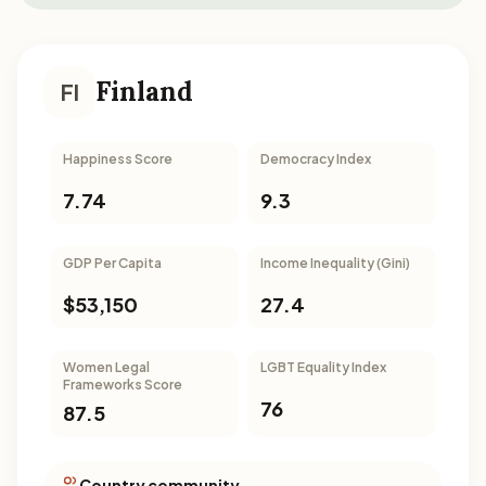
Finland
FI
Happiness Score
Democracy Index
7.74
9.3
GDP Per Capita
Income Inequality (Gini)
$53,150
27.4
Women Legal
LGBT Equality Index
Frameworks Score
76
87.5
Country community