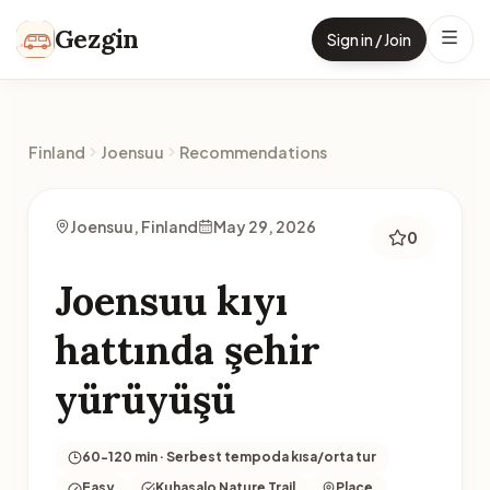
Skip to content
Gezgin
Sign in / Join
Finland
Joensuu
Recommendations
Joensuu, Finland
May 29, 2026
0
Joensuu kıyı
hattında şehir
yürüyüşü
60-120 min · Serbest tempoda kısa/orta tur
Easy
Kuhasalo Nature Trail
Place