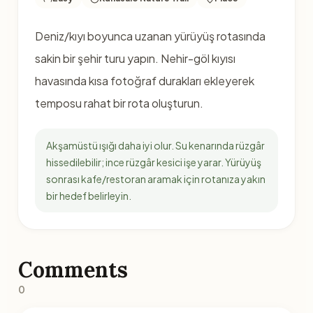
Deniz/kıyı boyunca uzanan yürüyüş rotasında
sakin bir şehir turu yapın. Nehir-göl kıyısı
havasında kısa fotoğraf durakları ekleyerek
temposu rahat bir rota oluşturun.
Akşamüstü ışığı daha iyi olur. Su kenarında rüzgâr
hissedilebilir; ince rüzgâr kesici işe yarar. Yürüyüş
sonrası kafe/restoran aramak için rotanıza yakın
bir hedef belirleyin.
Comments
0