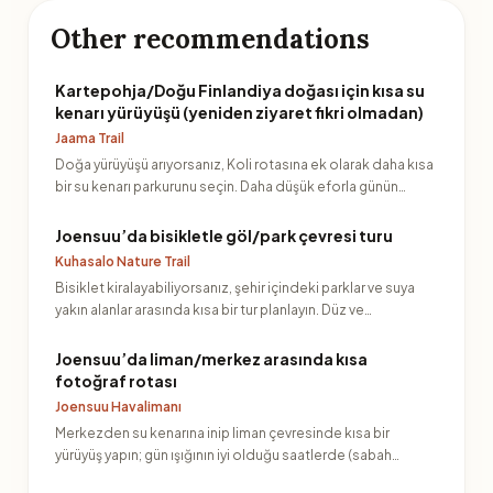
Other recommendations
Kartepohja/Doğu Finlandiya doğası için kısa su
kenarı yürüyüşü (yeniden ziyaret fikri olmadan)
Jaama Trail
Doğa yürüyüşü arıyorsanız, Koli rotasına ek olarak daha kısa
bir su kenarı parkurunu seçin. Daha düşük eforla günün…
Joensuu’da bisikletle göl/park çevresi turu
Kuhasalo Nature Trail
Bisiklet kiralayabiliyorsanız, şehir içindeki parklar ve suya
yakın alanlar arasında kısa bir tur planlayın. Düz ve…
Joensuu’da liman/merkez arasında kısa
fotoğraf rotası
Joensuu Havalimanı
Merkezden su kenarına inip liman çevresinde kısa bir
yürüyüş yapın; gün ışığının iyi olduğu saatlerde (sabah
geç/ak…