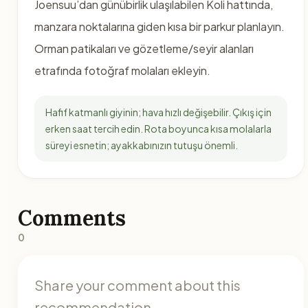
Joensuu’dan günübirlik ulaşılabilen Koli hattında,
manzara noktalarına giden kısa bir parkur planlayın.
Orman patikaları ve gözetleme/seyir alanları
etrafında fotoğraf molaları ekleyin.
Hafif katmanlı giyinin; hava hızlı değişebilir. Çıkış için
erken saat tercih edin. Rota boyunca kısa molalarla
süreyi esnetin; ayakkabınızın tutuşu önemli.
Comments
0