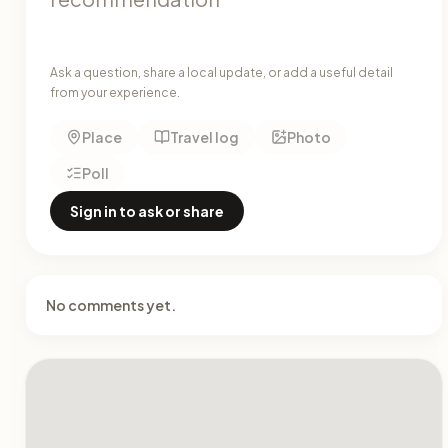
Ask a question, share a local update, or add a useful detail
from your experience.
Place
Travel log
Photo
Poll
Sign in to ask or share
No comments yet.