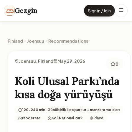
Skip to content
Gezgin
Sign in / Join
Finland
Joensuu
Recommendations
Joensuu, Finland
May 29, 2026
0
Koli Ulusal Parkı’nda
kısa doğa yürüyüşü
120-240 min · Günübirlik kısa parkur + manzara molaları
Moderate
Koli National Park
Place