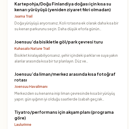
Kartepohja/Doğu Finlandiya doğası için kısa su
kenarı yürüyüşü (yeniden ziyaret fikri olmadan)
Jaama Trail
Doğa yürüyüşü arıyorsanız, Koli rotasına ek olarak daha kısa bir
su kenarı parkurunu seçin. Daha düşük eforla günün…
Joensuu’da bisikletle göl/park çevresi turu
Kuhasalo Nature Trail
Bisiklet kiralayabiliyorsanız, şehir içindeki parklar ve suya yakın
alanlar arasında kısa bir tur planlayın. Düz ve…
Joensuu’da liman/merkez arasında kısa fotoğraf
rotası
Joensuu Havalimanı
Merkezden su kenarına inip liman çevresinde kısa bir yürüyüş
yapın; gün ışığının iyi olduğu saatlerde (sabah geç/ak…
Tiyatro/performans için akşam planı (programa
göre)
Laulurinne