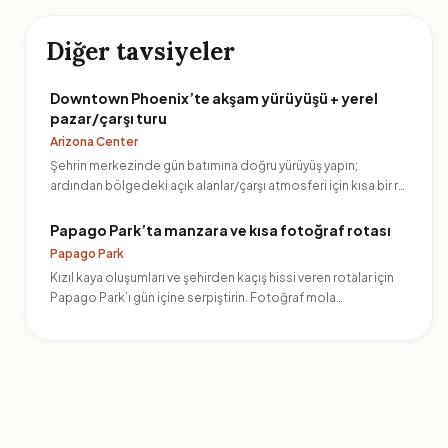
Diğer tavsiyeler
Downtown Phoenix’te akşam yürüyüşü + yerel
pazar/çarşı turu
Arizona Center
Şehrin merkezinde gün batımına doğru yürüyüş yapın;
ardından bölgedeki açık alanlar/çarşı atmosferi için kısa bir r…
Papago Park’ta manzara ve kısa fotoğraf rotası
Papago Park
Kızıl kaya oluşumları ve şehirden kaçış hissi veren rotalar için
Papago Park’ı gün içine serpiştirin. Fotoğraf mola…