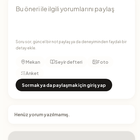
Soru sor, güncel bir not paylaş ya da deneyiminden faydalı bir
detay ekle.
Mekan
Seyir defteri
Foto
Anket
Sormak ya da paylaşmak için giriş yap
Henüz yorum yazılmamış.