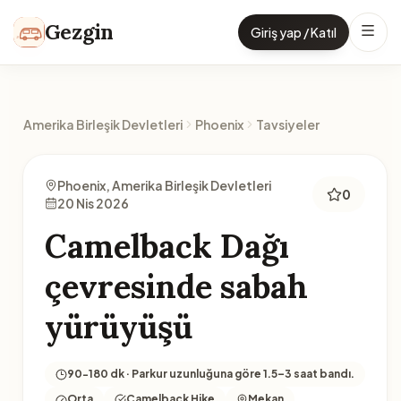
İçeriğe geç
Gezgin
Giriş yap / Katıl
Amerika Birleşik Devletleri
Phoenix
Tavsiyeler
Phoenix, Amerika Birleşik Devletleri
0
20 Nis 2026
Camelback Dağı
çevresinde sabah
yürüyüşü
90-180 dk · Parkur uzunluğuna göre 1.5–3 saat bandı.
Orta
Camelback Hike
Mekan