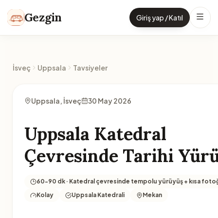
İçeriğe geç
Gezgin
Giriş yap / Katıl
İsveç
Uppsala
Tavsiyeler
Uppsala, İsveç
30 May 2026
Uppsala Katedral
Çevresinde Tarihi Yür
60-90 dk · Katedral çevresinde tempolu yürüyüş + kısa fotoğ
Kolay
Uppsala Katedrali
Mekan