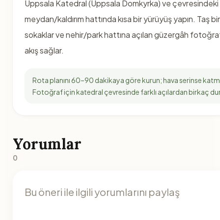
Uppsala Katedral (Uppsala Domkyrka) ve çevresindeki
meydan/kaldırım hattında kısa bir yürüyüş yapın. Taş bi
sokaklar ve nehir/park hattına açılan güzergâh fotoğraf i
akış sağlar.
Rota planını 60–90 dakikaya göre kurun; hava serinse katman
Fotoğraf için katedral çevresinde farklı açılardan birkaç du
Yorumlar
0