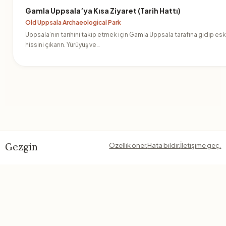
Gamla Uppsala’ya Kısa Ziyaret (Tarih Hattı)
Old Uppsala Archaeological Park
Uppsala’nın tarihini takip etmek için Gamla Uppsala tarafına gidip eski
hissini çıkarın. Yürüyüş ve…
Gezgin
Özellik öner.
Hata bildir.
İletişime geç.