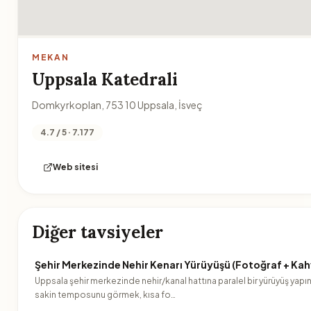
MEKAN
Uppsala Katedrali
Domkyrkoplan, 753 10 Uppsala, İsveç
4.7 / 5 · 7.177
Web sitesi
Diğer tavsiyeler
Şehir Merkezinde Nehir Kenarı Yürüyüşü (Fotoğraf + Kah
Uppsala şehir merkezinde nehir/kanal hattına paralel bir yürüyüş yapı
sakin temposunu görmek, kısa fo…