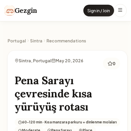
Skip to content
Gezgin
Sign in / Join
Portugal
Sintra
Recommendations
Sintra, Portugal
May 20, 2026
0
Pena Sarayı
çevresinde kısa
yürüyüş rotası
60-120 min · Kısa manzara parkuru + dinlenme molaları
Moderate
Pena Sarayı
Place