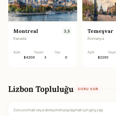
Montreal
Temeşvar
3,5
Kanada
Romanya
Aylık
Yaşam
Üye
Aylık
Yaşa
$4200
3
0
$2250
Lizbon Topluluğu
SORU SOR
Soru sormak veya deneyimini paylaşmak için giriş yap.