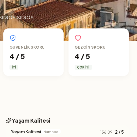
sırada sırada.
GÜVENLIK SKORU
GEZGIN SKORU
4 / 5
4 / 5
İYI
ÇOK İYI
Yaşam Kalitesi
Yaşam Kalitesi
2 / 5
Numbeo
156.09