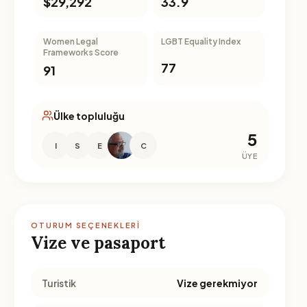
$29,292
33.9
Women Legal
LGBT Equality Index
Frameworks Score
77
91
Ülke topluluğu
5
I
S
E
C
ÜYE
OTURUM SEÇENEKLERI
Vize ve pasaport
Turistik
Vize gerekmiyor