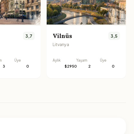
Vilnüs
3,7
3,5
Litvanya
m
Üye
Aylık
Yaşam
Üye
3
0
$2950
2
0