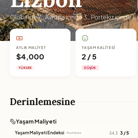
Globalde 7., Avrupa içinde 3., Portekiz içinde 1. 
AYLIK MALIYET
YAŞAM KALITESI
$4,000
2 / 5
YÜKSEK
DÜŞÜK
Derinlemesine
Yaşam Maliyeti
Yaşam Maliyeti Endeksi
3 / 5
Numbeo
54.3