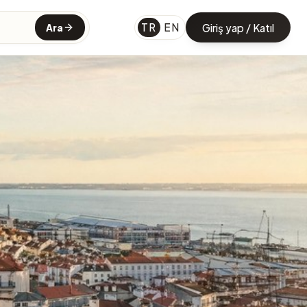
TR
EN
Giriş yap / Katıl
Ara