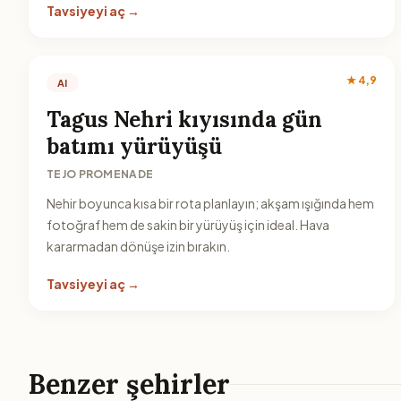
Tavsiyeyi aç →
★ 4,9
AI
Tagus Nehri kıyısında gün
batımı yürüyüşü
TEJO PROMENADE
Nehir boyunca kısa bir rota planlayın; akşam ışığında hem
fotoğraf hem de sakin bir yürüyüş için ideal. Hava
kararmadan dönüşe izin bırakın.
Tavsiyeyi aç →
Benzer şehirler