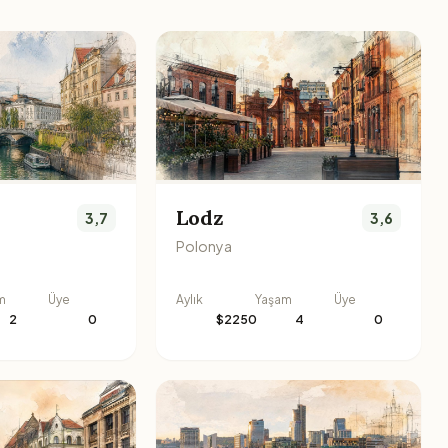
Lodz
3,7
3,6
Polonya
m
Üye
Aylık
Yaşam
Üye
2
0
$2250
4
0