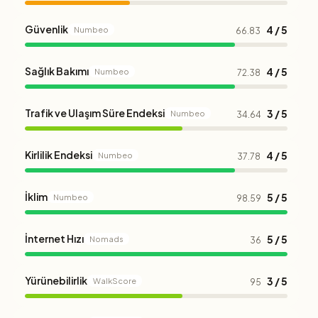
Güvenlik
4 / 5
Numbeo
66.83
Sağlık Bakımı
4 / 5
Numbeo
72.38
Trafik ve Ulaşım Süre Endeksi
3 / 5
Numbeo
34.64
Kirlilik Endeksi
4 / 5
Numbeo
37.78
İklim
5 / 5
Numbeo
98.59
İnternet Hızı
5 / 5
Nomads
36
Yürünebilirlik
3 / 5
WalkScore
95