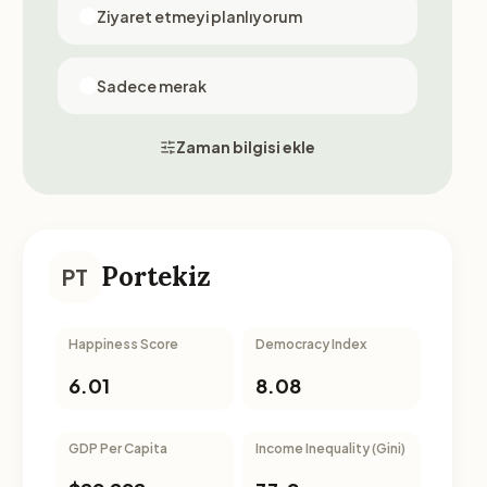
Ziyaret etmeyi planlıyorum
Sadece merak
Zaman bilgisi ekle
Portekiz
PT
Happiness Score
Democracy Index
6.01
8.08
GDP Per Capita
Income Inequality (Gini)