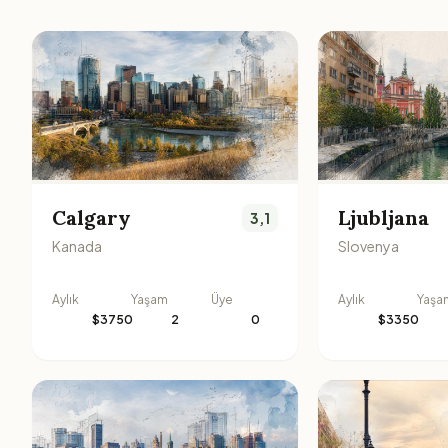
Calgary
Ljubljana
3,1
Kanada
Slovenya
Aylık
Yaşam
Üye
Aylık
Yaşa
$3750
2
0
$3350