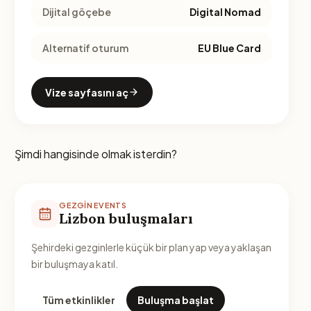
Dijital göçebe
Digital Nomad
Alternatif oturum
EU Blue Card
Vize sayfasını aç
Şimdi hangisinde olmak isterdin?
GEZGIN EVENTS
Lizbon buluşmaları
Şehirdeki gezginlerle küçük bir plan yap veya yaklaşan
bir buluşmaya katıl.
Tüm etkinlikler
Buluşma başlat