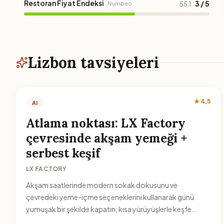
Restoran Fiyat Endeksi
3 / 5
Numbeo
55.1
Lizbon tavsiyeleri
★ 4,5
AI
Atlama noktası: LX Factory
çevresinde akşam yemeği +
serbest keşif
LX FACTORY
Akşam saatlerinde modern sokak dokusunu ve
çevredeki yeme-içme seçeneklerini kullanarak günü
yumuşak bir şekilde kapatın; kısa yürüyüşlerle keşfe
uygun bir bölge.