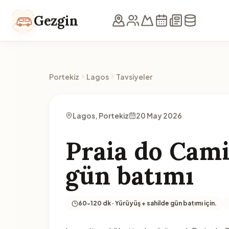
İçeriğe geç
Gezgin
Portekiz
Lagos
Tavsiyeler
Lagos, Portekiz
20 May 2026
Praia do Cami
gün batımı
60-120 dk · Yürüyüş + sahilde gün batımı için.