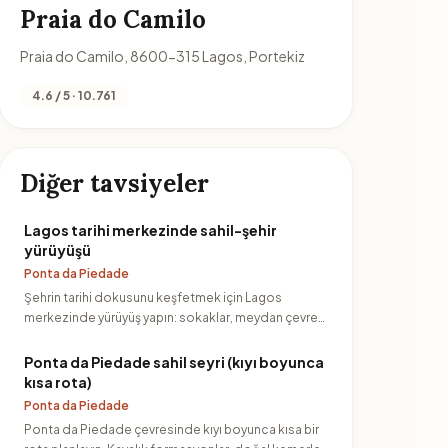
Praia do Camilo
Praia do Camilo, 8600-315 Lagos, Portekiz
4.6 / 5 · 10.761
Diğer tavsiyeler
Lagos tarihi merkezinde sahil-şehir
yürüyüşü
Ponta da Piedade
Şehrin tarihi dokusunu keşfetmek için Lagos
merkezinde yürüyüş yapın: sokaklar, meydan çevresi
ve sahile inen bağla…
Ponta da Piedade sahil seyri (kıyı boyunca
kısa rota)
Ponta da Piedade
Ponta da Piedade çevresinde kıyı boyunca kısa bir