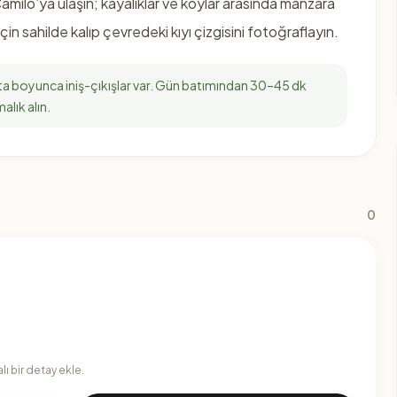
amilo’ya ulaşın; kayalıklar ve koylar arasında manzara
çin sahilde kalıp çevredeki kıyı çizgisini fotoğraflayın.
ta boyunca iniş-çıkışlar var. Gün batımından 30–45 dk
alık alın.
0
ı bir detay ekle.