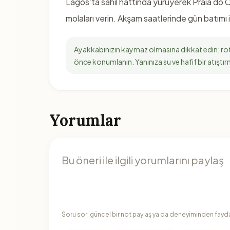
Lagos’ta sahil hattında yürüyerek Praia do C
molaları verin. Akşam saatlerinde gün batımı i
Ayakkabınızın kaymaz olmasına dikkat edin; ro
önce konumlanın. Yanınıza su ve hafif bir atıştırm
Yorumlar
Soru sor, güncel bir not paylaş ya da deneyiminden faydal