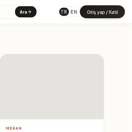
TR
EN
Giriş yap / Katıl
Ara
MEKAN