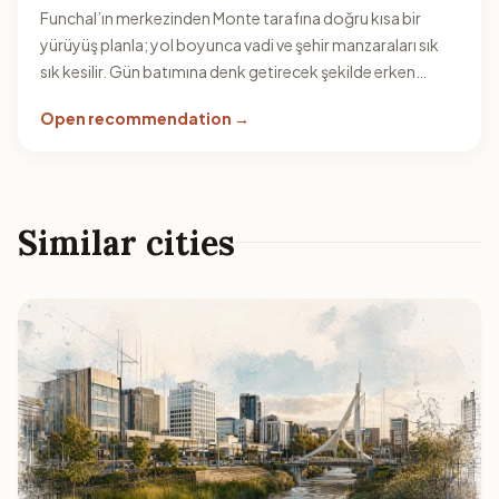
Funchal’ın merkezinden Monte tarafına doğru kısa bir
yürüyüş planla; yol boyunca vadi ve şehir manzaraları sık
sık kesilir. Gün batımına denk getirecek şekilde erken
başlamak rotanı daha keyifli yapar.
Open recommendation →
Similar cities