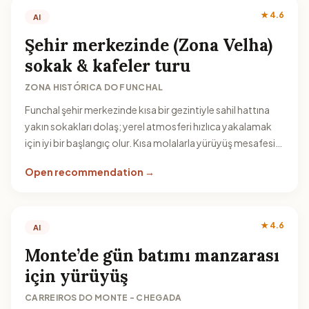
★ 4.6
AI
Şehir merkezinde (Zona Velha)
sokak & kafeler turu
ZONA HISTÓRICA DO FUNCHAL
Funchal şehir merkezinde kısa bir gezintiyle sahil hattına
yakın sokakları dolaş; yerel atmosferi hızlıca yakalamak
için iyi bir başlangıç olur. Kısa molalarla yürüyüş mesafesini
günün temposuna göre ayarla.
Open recommendation →
★ 4.6
AI
Monte’de gün batımı manzarası
için yürüyüş
CARREIROS DO MONTE - CHEGADA