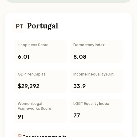
Portugal
PT
Happiness Score
Democracy Index
6.01
8.08
GDP Per Capita
Income Inequality (Gini)
$29,292
33.9
Women Legal
LGBT Equality Index
Frameworks Score
77
91
Country community