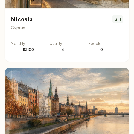
Nicosia
3.1
Cyprus
Monthly
Quality
People
$3100
4
0