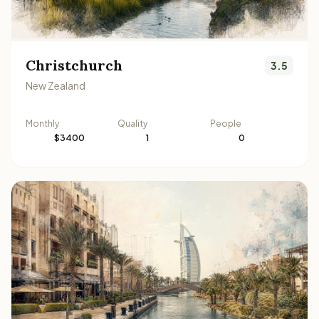
Christchurch
3.5
New Zealand
Monthly
Quality
People
$3400
1
0