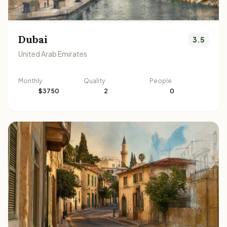
Dubai
3.5
United Arab Emirates
Monthly
Quality
People
$3750
2
0