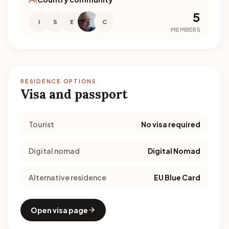
5
I
S
E
C
MEMBERS
RESIDENCE OPTIONS
Visa and passport
Tourist
No visa required
Digital nomad
Digital Nomad
Alternative residence
EU Blue Card
Open visa page