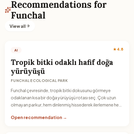
Recommendations for
Funchal
View all
★ 4.8
AI
Tropik bitki odaklı hafif doğa
yürüyüşü
FUNCHAL ECOLOGICAL PARK
Funchal çevresinde, tropik bitki dokusunu görmeye
odaklanan kısa bir doğa yürüyüşü rotası seç. Çok uzun
olmayan parkur, hem dinlenmiş hissederek ilerlemene hem
de fotoğraf için zaman ayırmana yardımcı olur.
Open recommendation →