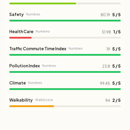
Safety
5 / 5
Numbeo
80.19
Health Care
1 / 5
Numbeo
51.98
Traffic Commute Time Index
5 / 5
Numbeo
19
Pollution Index
5 / 5
Numbeo
23.8
Climate
5 / 5
Numbeo
99.45
Walkability
2 / 5
WalkScore
94