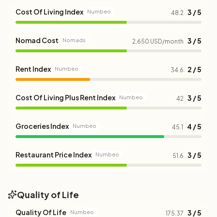
Cost Of Living Index
3 / 5
Numbeo
48.2
Nomad Cost
3 / 5
Nomads
2,650 USD/month
Rent Index
2 / 5
Numbeo
34.6
Cost Of Living Plus Rent Index
3 / 5
Numbeo
42
Groceries Index
4 / 5
Numbeo
45.1
Restaurant Price Index
3 / 5
Numbeo
51.6
Quality of Life
Quality Of Life
3 / 5
Numbeo
175.37