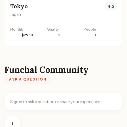
Tokyo
4.2
Japan
Monthly
Quality
People
$2950
2
1
Funchal Community
ASK A QUESTION
Sign in to ask a question or share your experience.
I