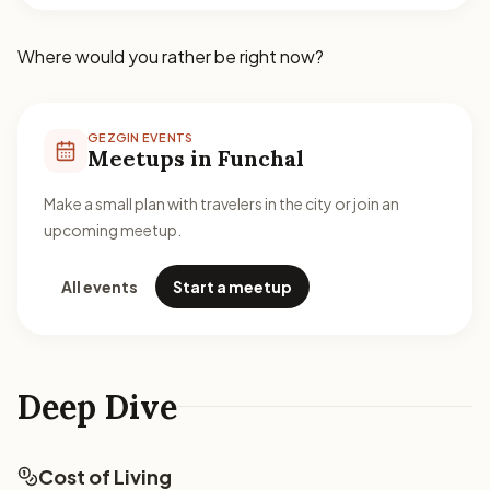
Where would you rather be right now?
GEZGIN EVENTS
Meetups in Funchal
Make a small plan with travelers in the city or join an
upcoming meetup.
All events
Start a meetup
Deep Dive
Cost of Living