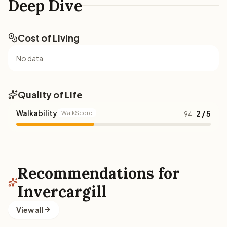
Deep Dive
Cost of Living
No data
Quality of Life
Walkability
2 / 5
WalkScore
94
Recommendations for
Invercargill
View all