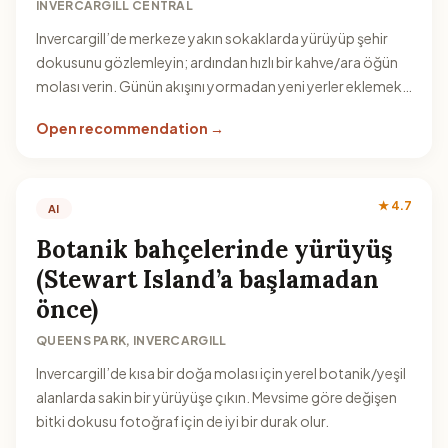
INVERCARGILL CENTRAL
Invercargill’de merkeze yakın sokaklarda yürüyüp şehir
dokusunu gözlemleyin; ardından hızlı bir kahve/ara öğün
molası verin. Günün akışını yormadan yeni yerler eklemek
için pratik bir plan.
Open recommendation →
★ 4.7
AI
Botanik bahçelerinde yürüyüş
(Stewart Island’a başlamadan
önce)
QUEENS PARK, INVERCARGILL
Invercargill’de kısa bir doğa molası için yerel botanik/yeşil
alanlarda sakin bir yürüyüşe çıkın. Mevsime göre değişen
bitki dokusu fotoğraf için de iyi bir durak olur.