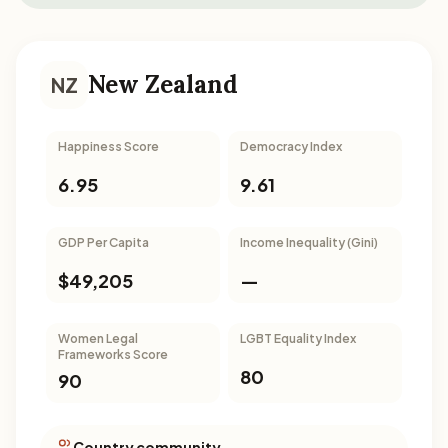
New Zealand
NZ
Happiness Score
Democracy Index
6.95
9.61
GDP Per Capita
Income Inequality (Gini)
$49,205
—
Women Legal
LGBT Equality Index
Frameworks Score
80
90
Country community