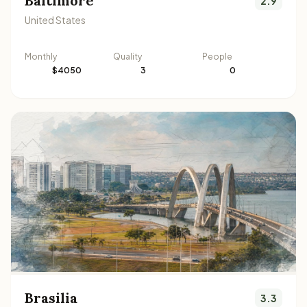
Baltimore
2.9
United States
Monthly
Quality
People
$4050
3
0
Brasilia
3.3