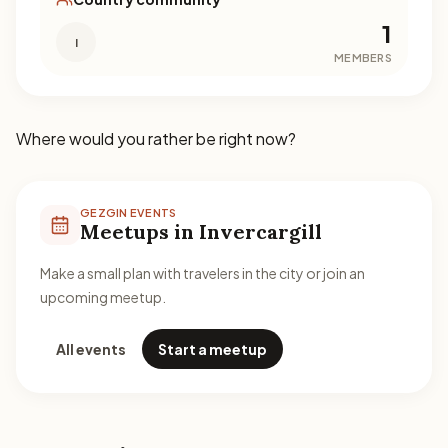
1
I
MEMBERS
Where would you rather be right now?
GEZGIN EVENTS
Meetups in Invercargill
Make a small plan with travelers in the city or join an
upcoming meetup.
All events
Start a meetup