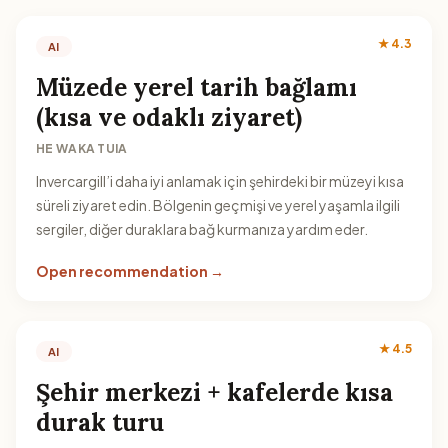
★ 4.3
AI
Müzede yerel tarih bağlamı
(kısa ve odaklı ziyaret)
HE WAKA TUIA
Invercargill’i daha iyi anlamak için şehirdeki bir müzeyi kısa
süreli ziyaret edin. Bölgenin geçmişi ve yerel yaşamla ilgili
sergiler, diğer duraklara bağ kurmanıza yardım eder.
Open recommendation →
★ 4.5
AI
Şehir merkezi + kafelerde kısa
durak turu