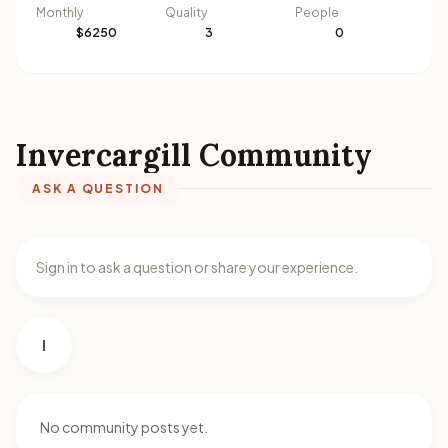
Monthly
Quality
People
$6250
3
0
Invercargill Community
ASK A QUESTION
Sign in to ask a question or share your experience.
I
No community posts yet.