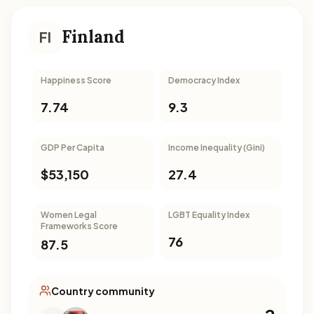
Finland
FI
Happiness Score
Democracy Index
7.74
9.3
GDP Per Capita
Income Inequality (Gini)
$53,150
27.4
Women Legal
LGBT Equality Index
Frameworks Score
76
87.5
Country community