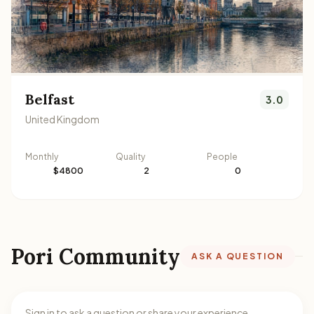
Belfast
3.0
United Kingdom
Monthly
Quality
People
$4800
2
0
Pori Community
ASK A QUESTION
Sign in to ask a question or share your experience.