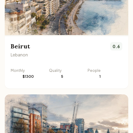
Beirut
0.6
Lebanon
Monthly
Quality
People
$1300
5
1