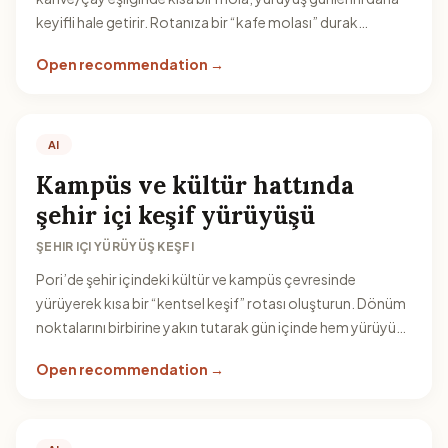
keyifli hale getirir. Rotanıza bir “kafe molası” durak
ekleyerek akşamüstü yorgunluğunu yönetebilirsiniz.
Open recommendation →
AI
Kampüs ve kültür hattında
şehir içi keşif yürüyüşü
ŞEHIR IÇI YÜRÜYÜŞ KEŞFI
Pori’de şehir içindeki kültür ve kampüs çevresinde
yürüyerek kısa bir “kentsel keşif” rotası oluşturun. Dönüm
noktalarını birbirine yakın tutarak gün içinde hem yürüyüş
yapar hem de şehrin dokusunu yakalarsınız.
Open recommendation →