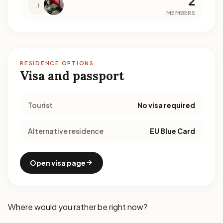
2
I
MEMBERS
RESIDENCE OPTIONS
Visa and passport
Tourist
No visa required
Alternative residence
EU Blue Card
Open visa page
Where would you rather be right now?