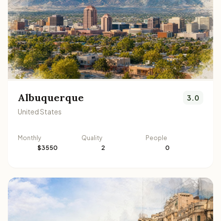
Albuquerque
3.0
United States
Monthly
Quality
People
$3550
2
0