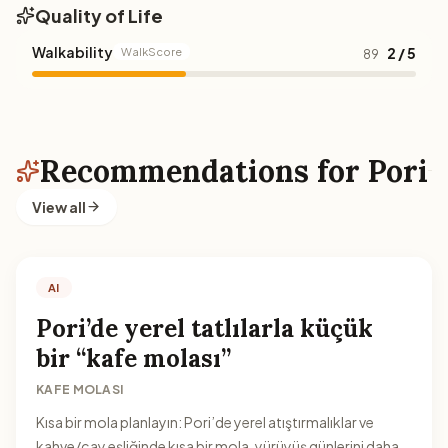
Quality of Life
Walkability
2 / 5
WalkScore
89
Recommendations for Pori
View all
AI
Pori’de yerel tatlılarla küçük
bir “kafe molası”
KAFE MOLASI
Kısa bir mola planlayın: Pori’de yerel atıştırmalıklar ve
kahve/çay eşliğinde kısa bir mola, yürüyüş günlerini daha