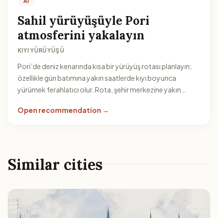
AI
Sahil yürüyüşüyle Pori
atmosferini yakalayın
KIYI YÜRÜYÜŞÜ
Pori’de deniz kenarında kısa bir yürüyüş rotası planlayın;
özellikle gün batımına yakın saatlerde kıyı boyunca
yürümek ferahlatıcı olur. Rota, şehir merkezine yakın
erişilebilen sahil şeridi boyunca kurgulanabilir.
Open recommendation →
Similar cities