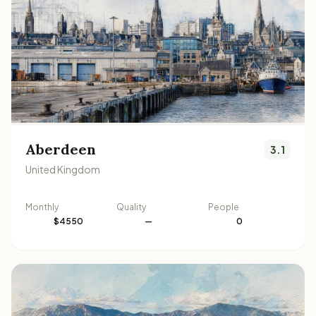
Aberdeen
3.1
United Kingdom
Monthly
Quality
People
$4550
—
0