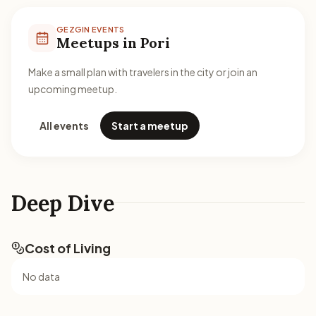
GEZGIN EVENTS
Meetups in Pori
Make a small plan with travelers in the city or join an
upcoming meetup.
All events
Start a meetup
Deep Dive
Cost of Living
No data