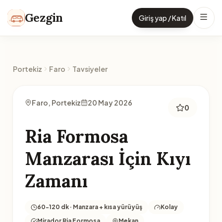
İçeriğe geç
Gezgin
Giriş yap / Katıl
Portekiz
Faro
Tavsiyeler
Faro, Portekiz
20 May 2026
0
Ria Formosa
Manzarası İçin Kıyı
Zamanı
60-120 dk · Manzara + kısa yürüyüş
Kolay
Mirador Ria Formosa
Mekan