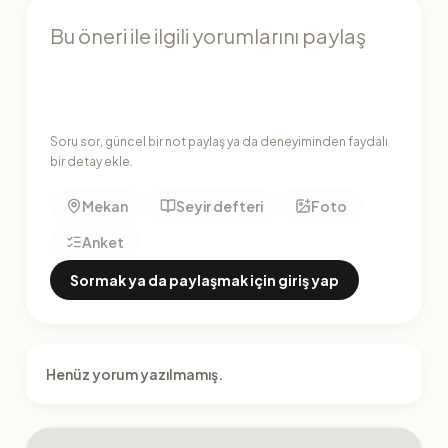
Soru sor, güncel bir not paylaş ya da deneyiminden faydalı
bir detay ekle.
Mekan
Seyir defteri
Foto
Anket
Sormak ya da paylaşmak için giriş yap
Henüz yorum yazılmamış.