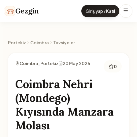
İçeriğe geç
Gezgin
Giriş yap / Katıl
Portekiz
Coimbra
Tavsiyeler
Coimbra, Portekiz
20 May 2026
0
Coimbra Nehri
(Mondego)
Kıyısında Manzara
Molası