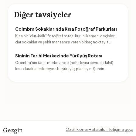
Diğer tavsiyeler
Coimbra Sokaklarında Kısa Fotoğraf Parkurları
Kısa bir “dur-kalk” fotoğraf rotası kurun: kemerli geçişler,
dar sokaklar ve şehir manzarası veren birkaç noktayı t…
Sininin Tarihi Merkezinde Yürüyüş Rotası
Coimbra’nın tarihi merkezinde (nehir kıyısı çevresi dahil)
kısa duraklarla ilerleyen bir yürüyüş planlayın. Şehrin…
Gezgin
Özellik öner.
Hata bildir.
İletişime geç.