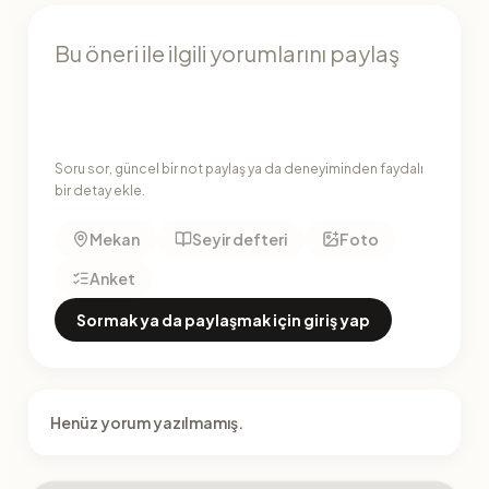
Soru sor, güncel bir not paylaş ya da deneyiminden faydalı
bir detay ekle.
Mekan
Seyir defteri
Foto
Anket
Sormak ya da paylaşmak için giriş yap
Henüz yorum yazılmamış.