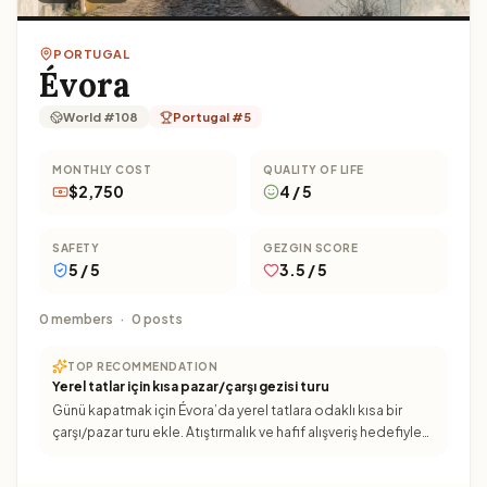
PORTUGAL
Évora
World #108
Portugal #5
MONTHLY COST
QUALITY OF LIFE
$2,750
4 / 5
SAFETY
GEZGIN SCORE
5 / 5
3.5 / 5
0 members
·
0 posts
TOP RECOMMENDATION
Yerel tatlar için kısa pazar/çarşı gezisi turu
Günü kapatmak için Évora’da yerel tatlara odaklı kısa bir
çarşı/pazar turu ekle. Atıştırmalık ve hafif alışveriş hedefiyle
gezerken 2–3 durakta deneme yapıp akşam planını