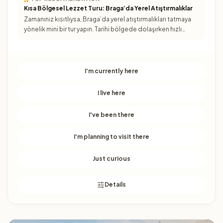
Kısa Bölgesel Lezzet Turu: Braga’da Yerel Atıştırmalıklar
Zamanınız kısıtlıysa, Braga’da yerel atıştırmalıkları tatmaya
yönelik mini bir tur yapın. Tarihi bölgede dolaşırken hızlı
duraklarla hem tat hem de şehir ritmini yakalayı
I'm currently here
I live here
I've been there
I'm planning to visit there
Just curious
Details
Braga