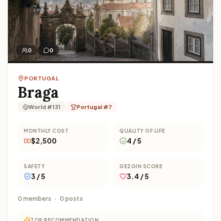
0
0
PORTUGAL
Braga
World #131
Portugal #7
MONTHLY COST
QUALITY OF LIFE
$2,500
4 / 5
SAFETY
GEZGIN SCORE
3 / 5
3.4 / 5
0 members
·
0 posts
TOP RECOMMENDATION