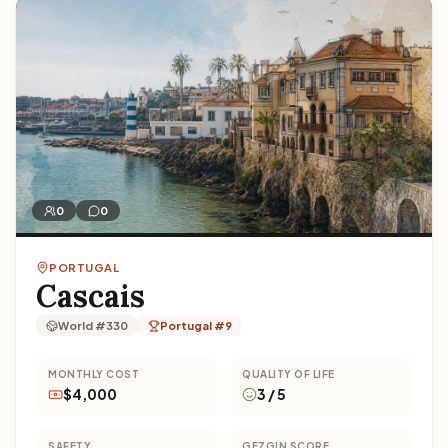
0
0
PORTUGAL
Cascais
World #330
Portugal #9
MONTHLY COST
QUALITY OF LIFE
$4,000
3 / 5
SAFETY
GEZGIN SCORE