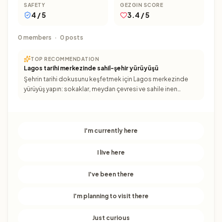
SAFETY
GEZGIN SCORE
4 / 5
3.4 / 5
0 members
·
0 posts
TOP RECOMMENDATION
Lagos tarihi merkezinde sahil-şehir yürüyüşü
Şehrin tarihi dokusunu keşfetmek için Lagos merkezinde
yürüyüş yapın: sokaklar, meydan çevresi ve sahile inen
bağlantı güzergâhları üzerinden kısa bir rota oluşturun. Gün
I'm currently here
I live here
I've been there
I'm planning to visit there
Just curious