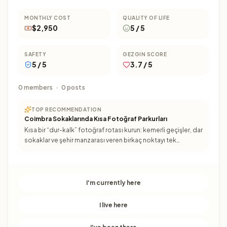
MONTHLY COST
QUALITY OF LIFE
$2,950
5 / 5
SAFETY
GEZGIN SCORE
5 / 5
3.7 / 5
0 members
·
0 posts
TOP RECOMMENDATION
Coimbra Sokaklarında Kısa Fotoğraf Parkurları
Kısa bir “dur-kalk” fotoğraf rotası kurun: kemerli geçişler, dar
sokaklar ve şehir manzarası veren birkaç noktayı tek
yürüyüşte birleştirin. Rota sıkılmadan keşfetmeye ya
I'm currently here
I live here