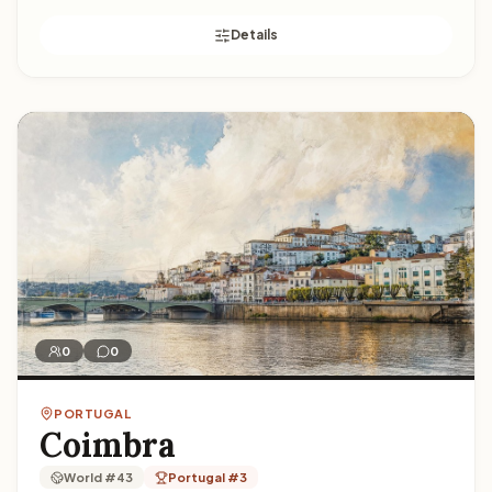
Details
Cascais
0
0
PORTUGAL
Coimbra
World #43
Portugal #3