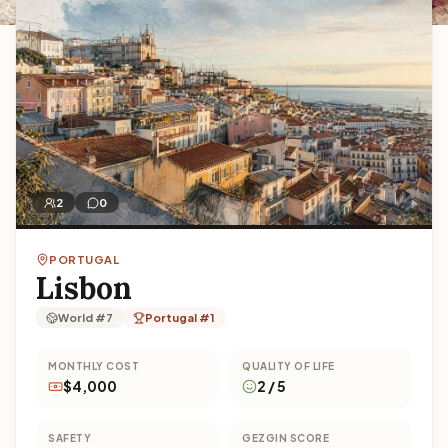
2
0
PORTUGAL
Lisbon
World #7
Portugal #1
MONTHLY COST
QUALITY OF LIFE
$4,000
2 / 5
SAFETY
GEZGIN SCORE