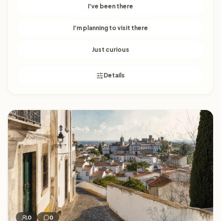
I've been there
I'm planning to visit there
Just curious
Details
Sintra
0
0