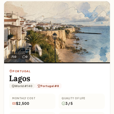
0
0
PORTUGAL
Lagos
World #140
Portugal #8
MONTHLY COST
QUALITY OF LIFE
$2,500
3 / 5