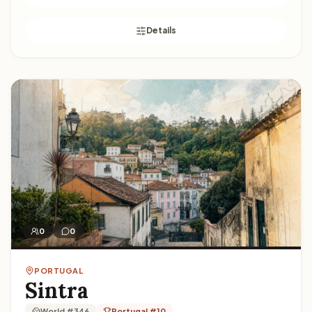
Details
Lagos
0
0
PORTUGAL
Sintra
World #346
Portugal #10