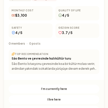
MONTHLY COST
QUALITY OF LIFE
$3,100
4 / 5
SAFETY
GEZGIN SCORE
4 / 5
3.7 / 5
0 members
·
0 posts
TOP RECOMMENDATION
Sâo Bento ve çevresinde hızlı kültür turu
Sâo Bento İstasyonu çevresinde kısa bir kültür molası verin;
ardından yakındaki sokaklarda yürüyüşe devam ederek şehir
merkezinin enerjisini hissedin. Zamanınız kısıtlıys
I'm currently here
I live here