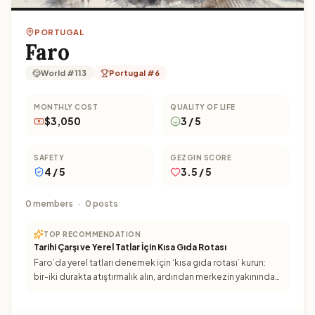
PORTUGAL
Faro
World #113
Portugal #6
MONTHLY COST
QUALITY OF LIFE
$3,050
3 / 5
SAFETY
GEZGIN SCORE
4 / 5
3.5 / 5
0 members
·
0 posts
TOP RECOMMENDATION
Tarihi Çarşı ve Yerel Tatlar İçin Kısa Gıda Rotası
Faro’da yerel tatları denemek için ‘kısa gıda rotası’ kurun:
bir-iki durakta atıştırmalık alın, ardından merkezin yakınında
yürüyerek keyfini çıkarın. Tam gün yiyecek tur