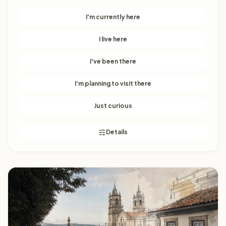
I'm currently here
I live here
I've been there
I'm planning to visit there
Just curious
Details
Évora