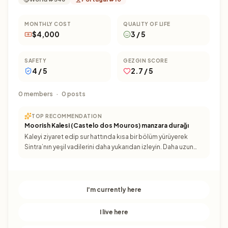
MONTHLY COST
QUALITY OF LIFE
$4,000
3 / 5
SAFETY
GEZGIN SCORE
4 / 5
2.7 / 5
0 members
·
0 posts
TOP RECOMMENDATION
Moorish Kalesi (Castelo dos Mouros) manzara durağı
Kaleyi ziyaret edip sur hattında kısa bir bölüm yürüyerek
Sintra’nın yeşil vadilerini daha yukarıdan izleyin. Daha uzun
yürüyüş istemiyorsanız sadece belirli bir bölümle
I'm currently here
I live here