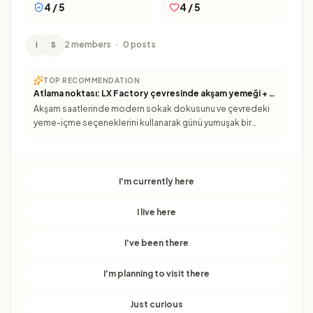
4 / 5
4 / 5
2 members
·
0 posts
I
S
TOP RECOMMENDATION
Atlama noktası: LX Factory çevresinde akşam yemeği + serbest keşif
Akşam saatlerinde modern sokak dokusunu ve çevredeki
yeme-içme seçeneklerini kullanarak günü yumuşak bir
şekilde kapatın; kısa yürüyüşlerle keşfe uygun bir bölge.
I'm currently here
I live here
I've been there
I'm planning to visit there
Just curious