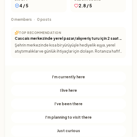
4 / 5
2.8 / 5
0 members
·
0 posts
TOP RECOMMENDATION
Cascais merkezinde yerel pazar/alışveriş turu için 2 saat ayırın
Şehrin merkezinde kısa bir yürüyüşle hediyelik eşya, yerel
atıştırmalıklar ve günlük ihtiyaçlar için dolaşın. Rotanıza hafif
bir “yerel yaşama karışma” molası ekler.
I'm currently here
I live here
I've been there
I'm planning to visit there
Just curious