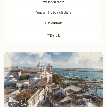
I've been there
I'm planning to visit there
Just curious
Details
Porto
0
0