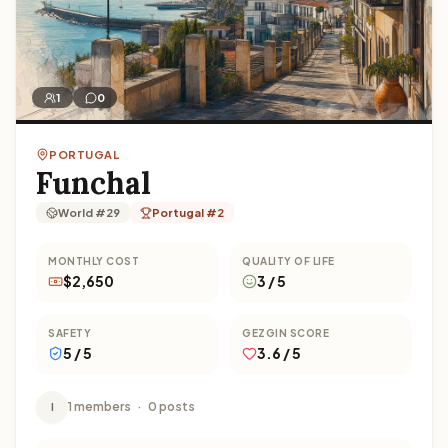
1
0
PORTUGAL
Funchal
World #29
Portugal #2
MONTHLY COST
QUALITY OF LIFE
$2,650
3 / 5
SAFETY
GEZGIN SCORE
5 / 5
3.6 / 5
1 members
·
0 posts
I