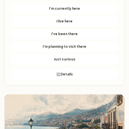
I'm currently here
I live here
I've been there
I'm planning to visit there
Just curious
Details
Faro