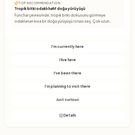
TOP RECOMMENDATION
Tropik bitki odaklı hafif doğa yürüyüşü
Funchal çevresinde, tropik bitki dokusunu görmeye
odaklanan kısa bir doğa yürüyüşü rotası seç. Çok uzun
olmayan parkur, hem dinlenmiş hissederek ilerlemene hem
de fotoğra
I'm currently here
I live here
I've been there
I'm planning to visit there
Just curious
Details
Funchal