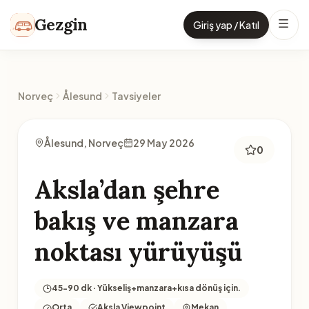
İçeriğe geç
Gezgin
Giriş yap / Katıl
Norveç
Ålesund
Tavsiyeler
Ålesund, Norveç
29 May 2026
0
Aksla’dan şehre
bakış ve manzara
noktası yürüyüşü
45-90 dk · Yükseliş+manzara+kısa dönüş için.
Orta
Aksla Viewpoint
Mekan