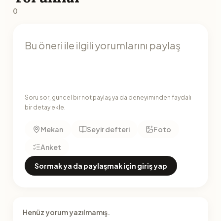
0
Soru sor, güncel bir not paylaş ya da deneyiminden faydalı
bir detay ekle.
Mekan
Seyir defteri
Foto
Anket
Sormak ya da paylaşmak için giriş yap
Henüz yorum yazılmamış.