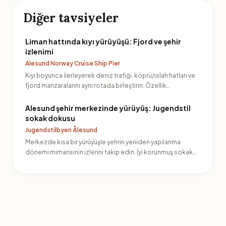
Diğer tavsiyeler
Liman hattında kıyı yürüyüşü: Fjord ve şehir
izlenimi
Alesund Norway Cruise Ship Pier
Kıyı boyunca ilerleyerek deniz trafiği, köprü/ıslah hatları ve
fjord manzaralarını aynı rotada birleştirin. Özellik…
Alesund şehir merkezinde yürüyüş: Jugendstil
sokak dokusu
Jugendstilbyen Ålesund
Merkezde kısa bir yürüyüşle şehrin yeniden yapılanma
dönemi mimarisinin izlerini takip edin. İyi korunmuş sokak
dok…