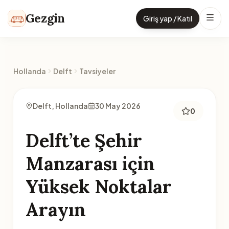
İçeriğe geç
Gezgin
Giriş yap / Katıl
Hollanda
Delft
Tavsiyeler
Delft, Hollanda
30 May 2026
0
Delft’te Şehir
Manzarası için
Yüksek Noktalar
Arayın