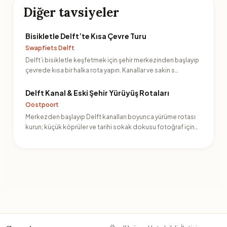
Diğer tavsiyeler
Bisikletle Delft’te Kısa Çevre Turu
Swapfiets Delft
Delft’i bisikletle keşfetmek için şehir merkezinden başlayıp
çevrede kısa bir halka rota yapın. Kanallar ve sakin s…
Delft Kanal & Eski Şehir Yürüyüş Rotaları
Oostpoort
Merkezden başlayıp Delft kanalları boyunca yürüme rotası
kurun; küçük köprüler ve tarihi sokak dokusu fotoğraf için…