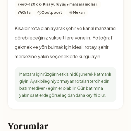
60-120 dk · Kısa yürüyüş + manzara molası.
Orta
Oostpoort
Mekan
Kısa bir rota planlayarak şehir ve kanal manzarası
görebileceğiniz yükseltilere yönelin. Fotoğraf
çekmek ve yön bulmak için ideal; rotayı şehir
merkezine yakın seçeneklerle kurgulayın.
Manzara için rüzgârın etkisini düşünerek katmanlı
giyin. Ayak bileğini yormayan rotaları tercih edin;
bazı merdiven/ eğimler olabilir. Gün batımına
yakın saatlerde görsel açıdan daha keyifli olur.
Yorumlar