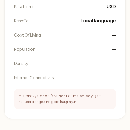
USD
Para birimi
Local language
Resmî dil
—
Cost Of Living
—
Population
—
Density
—
Internet Connectivity
Mikronezya içinde farklı şehirleri maliyet ve yaşam
kalitesi dengesine göre karşılaştır.