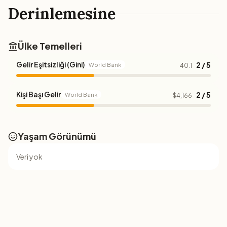
Derinlemesine
Ülke Temelleri
Gelir Eşitsizliği (Gini)
2 / 5
World Bank
40.1
Kişi Başı Gelir
2 / 5
World Bank
$4,166
Yaşam Görünümü
Veri yok