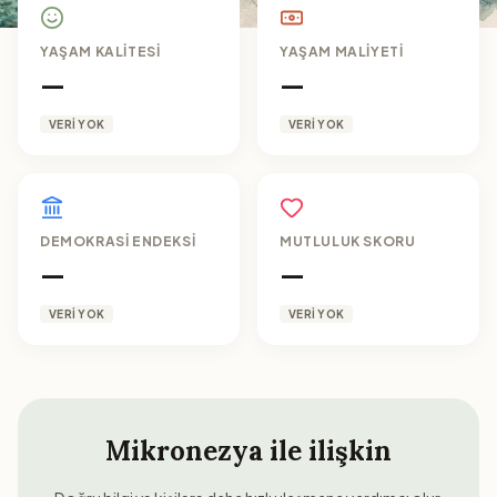
YAŞAM KALITESI
YAŞAM MALIYETI
—
—
VERI YOK
VERI YOK
DEMOKRASI ENDEKSI
MUTLULUK SKORU
—
—
VERI YOK
VERI YOK
Mikronezya
ile ilişkin