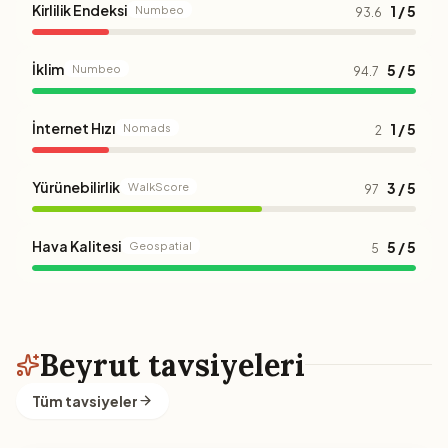
Kirlilik Endeksi
1 / 5
Numbeo
93.6
İklim
5 / 5
Numbeo
94.7
İnternet Hızı
1 / 5
Nomads
2
Yürünebilirlik
3 / 5
WalkScore
97
Hava Kalitesi
5 / 5
Geospatial
5
Beyrut tavsiyeleri
Tüm tavsiyeler