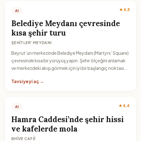
★ 4,5
AI
Belediye Meydanı çevresinde
kısa şehir turu
ŞEHITLER' MEYDANI
Beyrut’un merkezinde Belediye Meydanı (Martyrs’ Square)
çevresinde kısa bir yürüyüş yapın. Şehir ölçeğini anlamak
ve merkezdeki akışı görmek için iyi bir başlangıç noktası
olabilir.
Tavsiyeyi aç →
★ 4,4
AI
Hamra Caddesi’nde şehir hissi
ve kafelerde mola
BHIVE CAFÉ