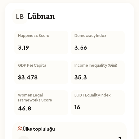
Lübnan
LB
Happiness Score
Democracy Index
3.19
3.56
GDP Per Capita
Income Inequality (Gini)
$3,478
35.3
Women Legal
LGBT Equality Index
Frameworks Score
16
46.8
Ülke topluluğu