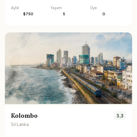
Aylık
Yaşam
Üye
$750
5
0
Kolombo
3,3
Sri Lanka