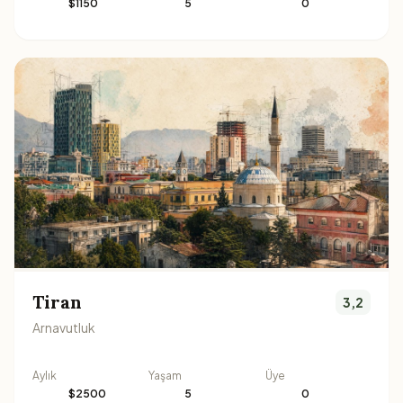
$1150
5
0
Tiran
3,2
Arnavutluk
Aylık
Yaşam
Üye
$2500
5
0