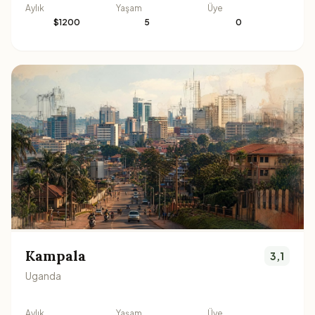
Aylık
Yaşam
Üye
$1200
5
0
Kampala
3,1
Uganda
Aylık
Yaşam
Üye