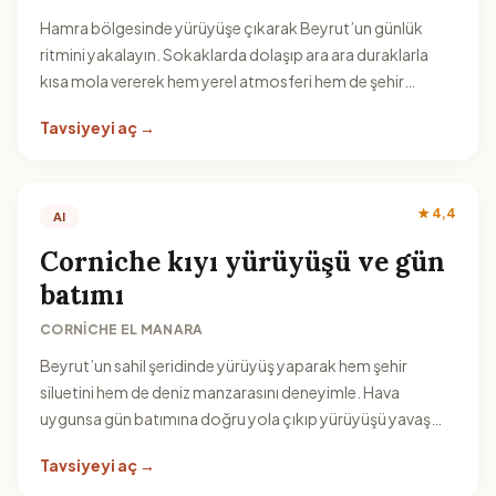
Hamra bölgesinde yürüyüşe çıkarak Beyrut’un günlük
ritmini yakalayın. Sokaklarda dolaşıp ara ara duraklarla
kısa mola vererek hem yerel atmosferi hem de şehir
merkezinin canlılığını hissedin.
Tavsiyeyi aç →
★ 4,4
AI
Corniche kıyı yürüyüşü ve gün
batımı
CORNICHE EL MANARA
Beyrut’un sahil şeridinde yürüyüş yaparak hem şehir
siluetini hem de deniz manzarasını deneyimle. Hava
uygunsa gün batımına doğru yola çıkıp yürüyüşü yavaş
tempoda tamamlayın.
Tavsiyeyi aç →