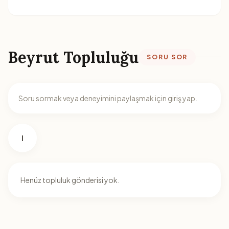
Beyrut Topluluğu
SORU SOR
Soru sormak veya deneyimini paylaşmak için giriş yap.
I
Henüz topluluk gönderisi yok.