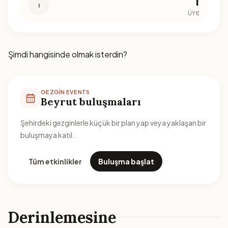
1
I
ÜYE
Şimdi hangisinde olmak isterdin?
GEZGIN EVENTS
Beyrut buluşmaları
Şehirdeki gezginlerle küçük bir plan yap veya yaklaşan bir
buluşmaya katıl.
Tüm etkinlikler
Buluşma başlat
Derinlemesine