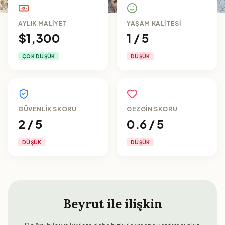
AYLIK MALIYET
YAŞAM KALITESI
$1,300
1 / 5
ÇOK DÜŞÜK
DÜŞÜK
GÜVENLIK SKORU
GEZGIN SKORU
2 / 5
0.6 / 5
DÜŞÜK
DÜŞÜK
Beyrut
ile ilişkin