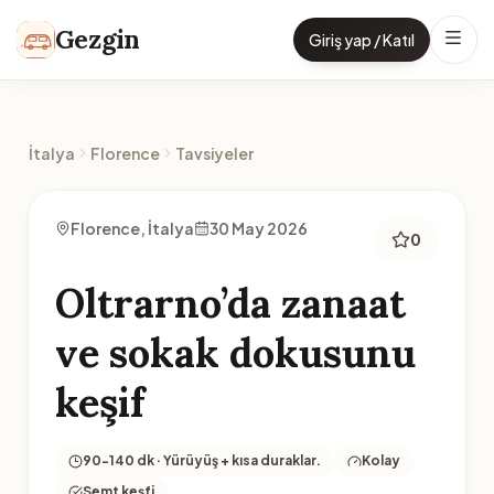
İçeriğe geç
Gezgin
Giriş yap / Katıl
İtalya
Florence
Tavsiyeler
Florence, İtalya
30 May 2026
0
Oltrarno’da zanaat
ve sokak dokusunu
keşif
90-140 dk · Yürüyüş + kısa duraklar.
Kolay
Semt keşfi