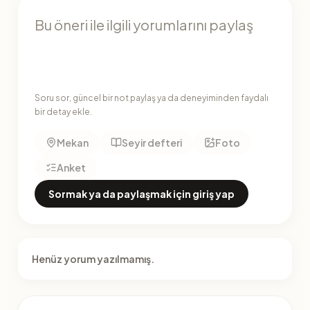
Soru sor, güncel bir not paylaş ya da deneyiminden faydalı
bir detay ekle.
Mekan
Seyir defteri
Foto
Anket
Sormak ya da paylaşmak için giriş yap
Henüz yorum yazılmamış.