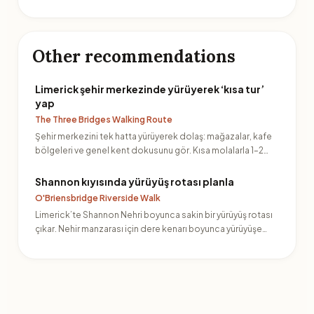
Other recommendations
Limerick şehir merkezinde yürüyerek ‘kısa tur’
yap
The Three Bridges Walking Route
Şehir merkezini tek hatta yürüyerek dolaş: mağazalar, kafe
bölgeleri ve genel kent dokusunu gör. Kısa molalarla 1–2…
Shannon kıyısında yürüyüş rotası planla
O'Briensbridge Riverside Walk
Limerick’te Shannon Nehri boyunca sakin bir yürüyüş rotası
çıkar. Nehir manzarası için dere kenarı boyunca yürüyüşe…