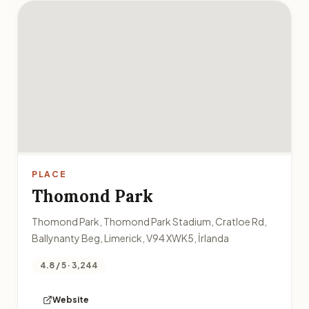
PLACE
Thomond Park
Thomond Park, Thomond Park Stadium, Cratloe Rd,
Ballynanty Beg, Limerick, V94 XWK5, İrlanda
4.8 / 5 · 3,244
Website