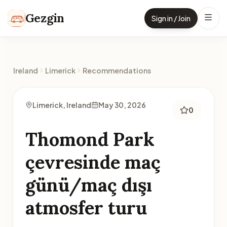
Skip to content
Gezgin
Sign in / Join
Ireland
Limerick
Recommendations
Limerick, Ireland
May 30, 2026
0
Thomond Park
çevresinde maç
günü/maç dışı
atmosfer turu