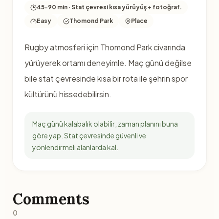
45-90 min · Stat çevresi kısa yürüyüş + fotoğraf.
Easy
Thomond Park
Place
Rugby atmosferi için Thomond Park civarında
yürüyerek ortamı deneyimle. Maç günü değilse
bile stat çevresinde kısa bir rota ile şehrin spor
kültürünü hissedebilirsin.
Maç günü kalabalık olabilir; zaman planını buna
göre yap. Stat çevresinde güvenli ve
yönlendirmeli alanlarda kal.
Comments
0