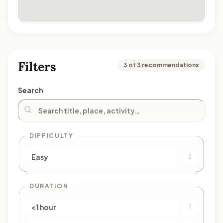
Filters
3 of 3 recommendations
Search
DIFFICULTY
Easy
3
DURATION
< 1 hour
1