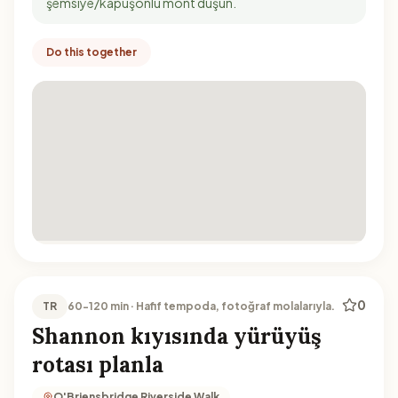
şemsiye/kapüşonlu mont düşün.
Do this together
0
TR
60-120 min · Hafif tempoda, fotoğraf molalarıyla.
Shannon kıyısında yürüyüş
rotası planla
O'Briensbridge Riverside Walk