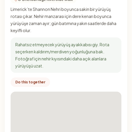
Limerick’te Shannon Nehri boyunca sakin bir yürüyüş
rotası çıkar. Nehir manzarası için dere kenarı boyunca
yürüyüşe zaman ayır; gün batımına yakın saatlerde daha
keyifli olur.
Rahatsız etmeyecek yürüyüş ayakkabısı giy. Rota
seçerken kaldırım/merdiven yoğunluğuna bak.
Fotoğraf için nehir kıyısındaki daha açık alanlara
yürüyüşü uzat.
Do this together