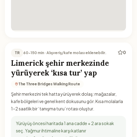
0
TR
60-150 min · Alışveriş/kafe molası eklenebilir.
Limerick şehir merkezinde
yürüyerek ‘kısa tur’ yap
The Three Bridges Walking Route
Şehir merkezini tek hatta yürüyerek dolaş: mağazalar,
kafe bölgeleri ve genel kent dokusunu gör. Kısa molalarla
1–2 saatlik bir ‘tanışma turu’ rotası oluştur.
Yürüyüş öncesi haritada 1 ana cadde + 2 ara sokak
seç. Yağmur ihtimaline karşı katlanır