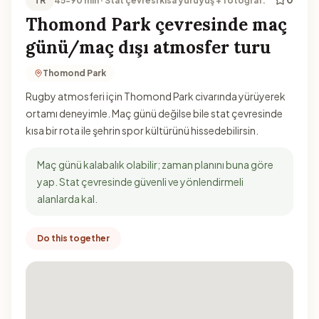
TR
45-90 min · Stat çevresi kısa yürüyüş + fotoğraf.
Thomond Park çevresinde maç
günü/maç dışı atmosfer turu
Thomond Park
Rugby atmosferi için Thomond Park civarında yürüyerek
ortamı deneyimle. Maç günü değilse bile stat çevresinde
kısa bir rota ile şehrin spor kültürünü hissedebilirsin.
Maç günü kalabalık olabilir; zaman planını buna göre
yap. Stat çevresinde güvenli ve yönlendirmeli
alanlarda kal.
Do this together