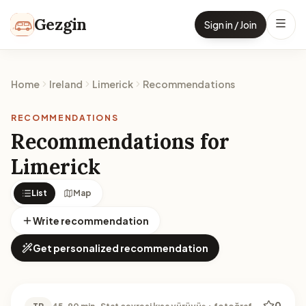
Skip to content
Gezgin
Sign in / Join
Home
Ireland
Limerick
Recommendations
RECOMMENDATIONS
Recommendations for
Limerick
List
Map
Write recommendation
Get personalized recommendation
0