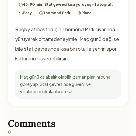
45-90 min · Stat çevresi kısa yürüyüş + fotoğraf.
Easy
Thomond Park
Place
Rugby atmosferi için Thomond Park civarında
yürüyerek ortamı deneyimle. Maç günü değilse
bile stat çevresinde kısa bir rota ile şehrin spor
kültürünü hissedebilirsin.
Maç günü kalabalık olabilir; zaman planını buna
göre yap. Stat çevresinde güvenli ve
yönlendirmeli alanlarda kal.
Comments
0