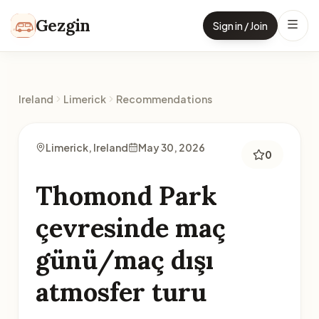
Skip to content
Gezgin
Sign in / Join
Ireland
Limerick
Recommendations
Limerick, Ireland
May 30, 2026
0
Thomond Park
çevresinde maç
günü/maç dışı
atmosfer turu