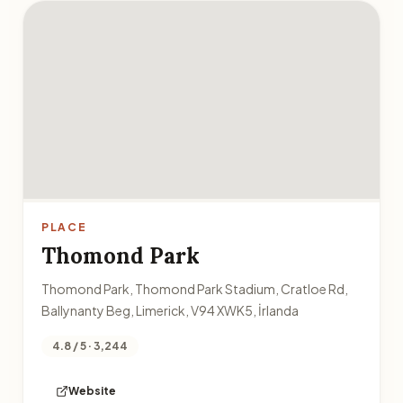
PLACE
Thomond Park
Thomond Park, Thomond Park Stadium, Cratloe Rd,
Ballynanty Beg, Limerick, V94 XWK5, İrlanda
4.8 / 5 · 3,244
Website