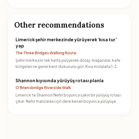
Other recommendations
Limerick şehir merkezinde yürüyerek ‘kısa tur’
yap
The Three Bridges Walking Route
Şehir merkezini tek hatta yürüyerek dolaş: mağazalar, kafe
bölgeleri ve genel kent dokusunu gör. Kısa molalarla 1–2…
Shannon kıyısında yürüyüş rotası planla
O'Briensbridge Riverside Walk
Limerick’te Shannon Nehri boyunca sakin bir yürüyüş rotası
çıkar. Nehir manzarası için dere kenarı boyunca yürüyüşe…