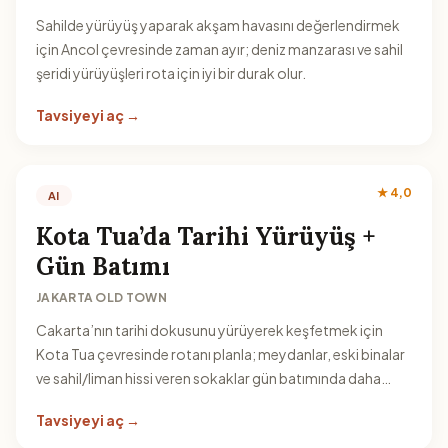
Sahilde yürüyüş yaparak akşam havasını değerlendirmek
için Ancol çevresinde zaman ayır; deniz manzarası ve sahil
şeridi yürüyüşleri rota için iyi bir durak olur.
Tavsiyeyi aç →
★ 4,0
AI
Kota Tua’da Tarihi Yürüyüş +
Gün Batımı
JAKARTA OLD TOWN
Cakarta’nın tarihi dokusunu yürüyerek keşfetmek için
Kota Tua çevresinde rotanı planla; meydanlar, eski binalar
ve sahil/liman hissi veren sokaklar gün batımında daha
keyifli olur.
Tavsiyeyi aç →