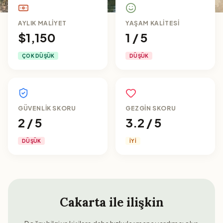
AYLIK MALIYET
YAŞAM KALITESI
$1,150
1 / 5
ÇOK DÜŞÜK
DÜŞÜK
GÜVENLIK SKORU
GEZGIN SKORU
2 / 5
3.2 / 5
DÜŞÜK
İYI
Cakarta
ile ilişkin