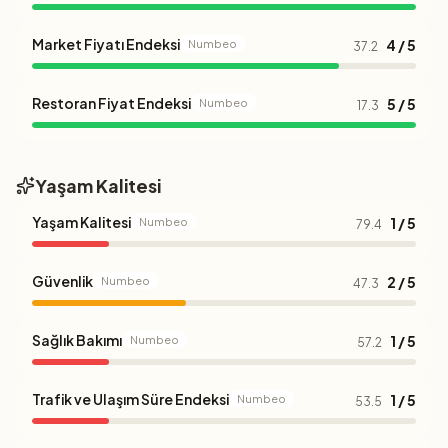
Market Fiyatı Endeksi
4 / 5
Numbeo
37.2
Restoran Fiyat Endeksi
5 / 5
Numbeo
17.3
Yaşam Kalitesi
Yaşam Kalitesi
1 / 5
Numbeo
79.4
Güvenlik
2 / 5
Numbeo
47.3
Sağlık Bakımı
1 / 5
Numbeo
57.2
Trafik ve Ulaşım Süre Endeksi
1 / 5
Numbeo
53.5