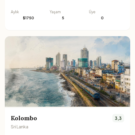
Aylık
Yaşam
Üye
$1750
5
0
Kolombo
3,3
Sri Lanka