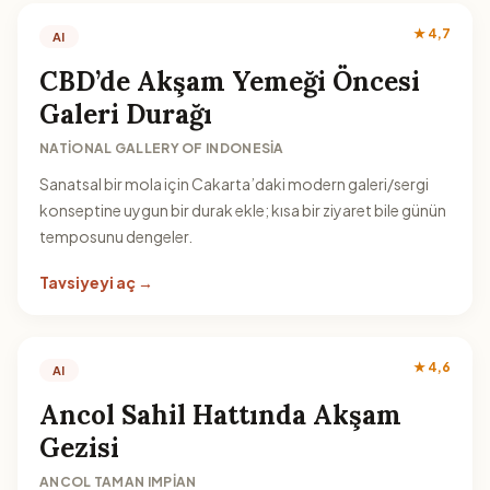
★ 4,7
AI
CBD’de Akşam Yemeği Öncesi
Galeri Durağı
NATIONAL GALLERY OF INDONESIA
Sanatsal bir mola için Cakarta’daki modern galeri/sergi
konseptine uygun bir durak ekle; kısa bir ziyaret bile günün
temposunu dengeler.
Tavsiyeyi aç →
★ 4,6
AI
Ancol Sahil Hattında Akşam
Gezisi
ANCOL TAMAN IMPIAN