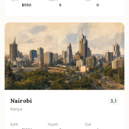
$1150
5
0
Nairobi
3,1
Kenya
Aylık
Yaşam
Üye