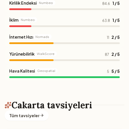
Kirlilik Endeksi
1 / 5
Numbeo
84.6
İklim
1 / 5
Numbeo
63.8
İnternet Hızı
2 / 5
Nomads
11
Yürünebilirlik
2 / 5
WalkScore
87
Hava Kalitesi
5 / 5
Geospatial
5
Cakarta tavsiyeleri
Tüm tavsiyeler