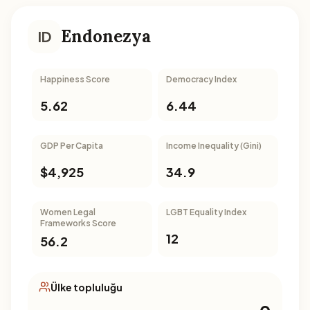
Endonezya
ID
Happiness Score
Democracy Index
5.62
6.44
GDP Per Capita
Income Inequality (Gini)
$4,925
34.9
Women Legal
LGBT Equality Index
Frameworks Score
12
56.2
Ülke topluluğu