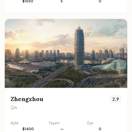
$1550
5
0
Zhengzhou
2,9
Çin
Aylık
Yaşam
Üye
$1400
—
0