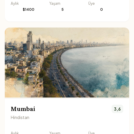
Aylık
Yaşam
Üye
$1400
5
0
Mumbai
3,6
Hindistan
Aylık
Yaşam
Üye