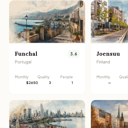
Funchal
Joensuu
3.6
Portugal
Finland
Monthly
Quality
People
Monthly
Quali
$2650
3
1
—