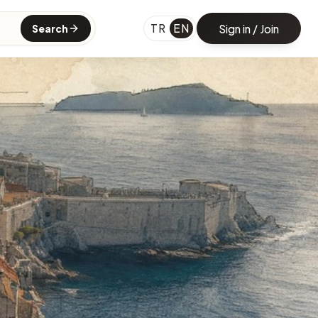
TR
EN
Sign in / Join
Search