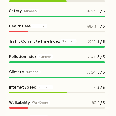
Safety
5 / 5
Numbeo
82.23
Health Care
1 / 5
Numbeo
58.43
Traffic Commute Time Index
5 / 5
Numbeo
22.12
Pollution Index
5 / 5
Numbeo
21.47
Climate
5 / 5
Numbeo
93.24
Internet Speed
3 / 5
Nomads
17
Walkability
1 / 5
WalkScore
83