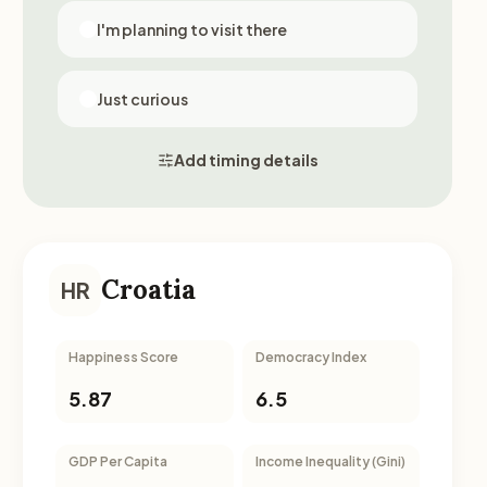
I'm planning to visit there
Just curious
Add timing details
Croatia
HR
Happiness Score
Democracy Index
5.87
6.5
GDP Per Capita
Income Inequality (Gini)