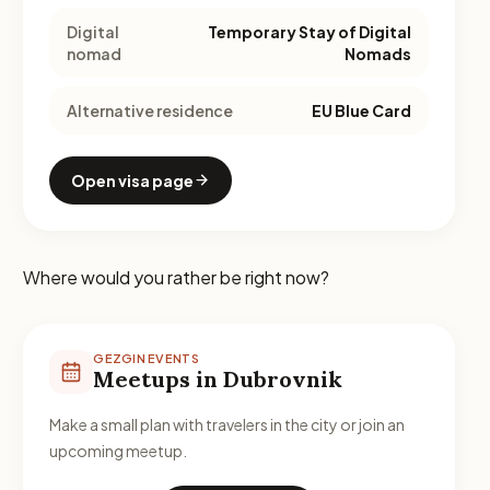
Digital
Temporary Stay of Digital
nomad
Nomads
Alternative residence
EU Blue Card
Open visa page
Where would you rather be right now?
GEZGIN EVENTS
Meetups in Dubrovnik
Make a small plan with travelers in the city or join an
upcoming meetup.