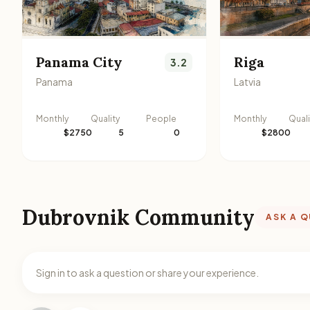
Panama City
Riga
3.2
Panama
Latvia
Monthly
Quality
People
Monthly
Quali
$2750
5
0
$2800
Dubrovnik Community
ASK A 
Sign in to ask a question or share your experience.