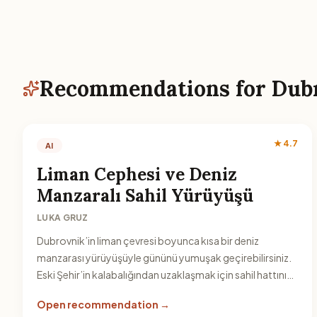
Recommendations for Dub
★ 4.7
AI
Liman Cephesi ve Deniz
Manzaralı Sahil Yürüyüşü
LUKA GRUZ
Dubrovnik’in liman çevresi boyunca kısa bir deniz
manzarası yürüyüşüyle gününü yumuşak geçirebilirsiniz.
Eski Şehir’in kalabalığından uzaklaşmak için sahil hattını
tercih edin.
Open recommendation →