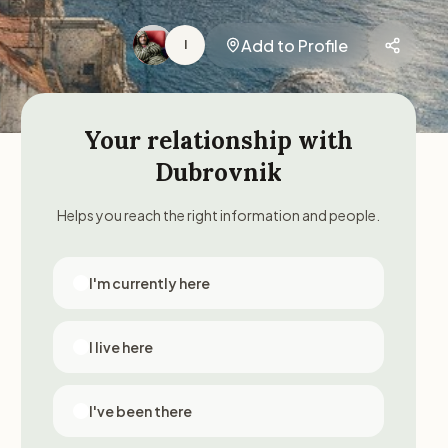
Add to Profile
I
Your relationship with
Dubrovnik
Helps you reach the right information and people.
I'm currently here
I live here
I've been there