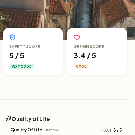
ia.
SAFETY SCORE
GEZGIN SCORE
5 / 5
3.4 / 5
VERY GOOD
GOOD
Quality of Life
Quality Of Life
3 / 5
Numbeo
173.01