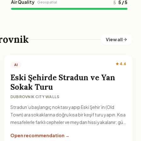
Air Quality
5 / 5
Geospatial
5
rovnik
View all
★ 4.6
AI
Eski Şehirde Stradun ve Yan
Sokak Turu
DUBROVNIK CITY WALLS
Stradun’u başlangıç noktası yapıp Eski Şehir’in (Old
Town) ara sokaklarına doğru kısa bir keşif turu yapın. Kısa
mesafelerle farklı cepheler ve meydan hissi yakalanır; gün
içinde esnek şekilde planlanabilir.
Open recommendation →