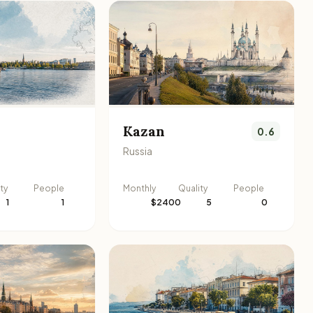
Kazan
0.6
Russia
ty
People
Monthly
Quality
People
1
1
$2400
5
0