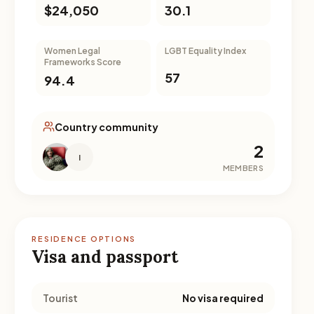
$24,050
30.1
Women Legal
LGBT Equality Index
Frameworks Score
57
94.4
Country community
2
I
MEMBERS
RESIDENCE OPTIONS
Visa and passport
Tourist
No visa required