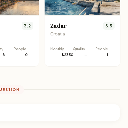
Zadar
3.2
3.5
Croatia
ty
People
Monthly
Quality
People
3
0
$2350
—
1
QUESTION