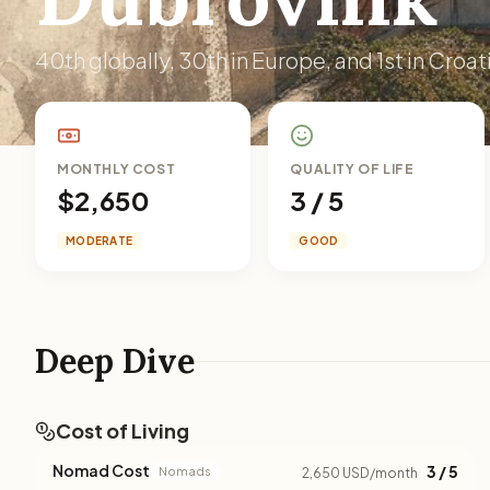
40th globally, 30th in Europe, and 1st in Croat
MONTHLY COST
QUALITY OF LIFE
$2,650
3 / 5
MODERATE
GOOD
Deep Dive
Cost of Living
Nomad Cost
3 / 5
Nomads
2,650 USD/month