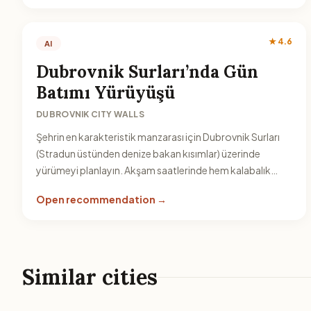
★ 4.6
AI
Dubrovnik Surları’nda Gün
Batımı Yürüyüşü
DUBROVNIK CITY WALLS
Şehrin en karakteristik manzarası için Dubrovnik Surları
(Stradun üstünden denize bakan kısımlar) üzerinde
yürümeyi planlayın. Akşam saatlerinde hem kalabalık
dengelenir hem de ışık manzarayı daha etkileyici kılar.
Open recommendation →
Similar cities