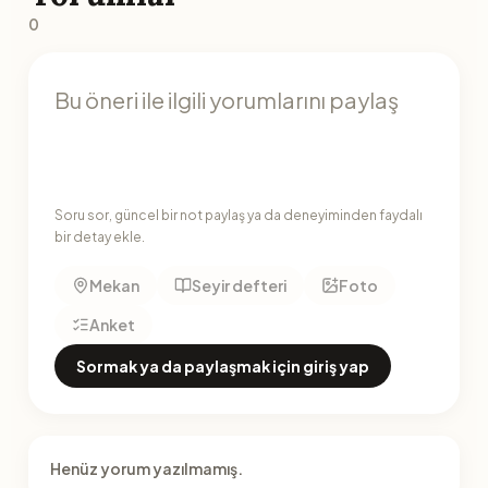
0
Soru sor, güncel bir not paylaş ya da deneyiminden faydalı
bir detay ekle.
Mekan
Seyir defteri
Foto
Anket
Sormak ya da paylaşmak için giriş yap
Henüz yorum yazılmamış.