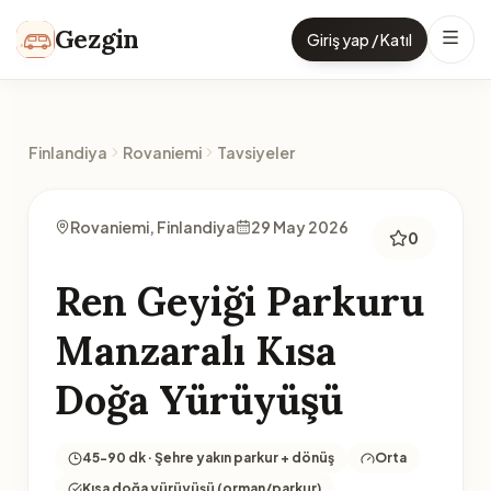
İçeriğe geç
Gezgin
Giriş yap / Katıl
Finlandiya
Rovaniemi
Tavsiyeler
Rovaniemi, Finlandiya
29 May 2026
0
Ren Geyiği Parkuru
Manzaralı Kısa
Doğa Yürüyüşü
45-90 dk · Şehre yakın parkur + dönüş
Orta
Kısa doğa yürüyüşü (orman/parkur)