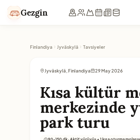
İçeriğe geç
Gezgin
Finlandiya
Jyväskylä
Tavsiyeler
Jyväskylä, Finlandiya
29 May 2026
Kısa kültür mo
merkezinde y
park turu
90-150 dk · Aktif yürüyüş + 1 kısa oturma molasıy