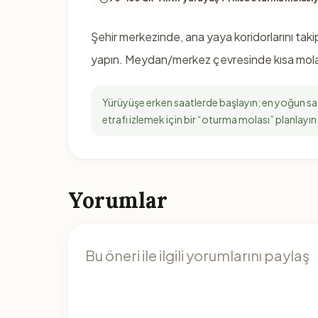
Şehir merkezinde, ana yaya koridorlarını tak
yapın. Meydan/merkez çevresinde kısa molal
Yürüyüşe erken saatlerde başlayın; en yoğun saat
etrafı izlemek için bir “oturma molası” planlayın
Yorumlar