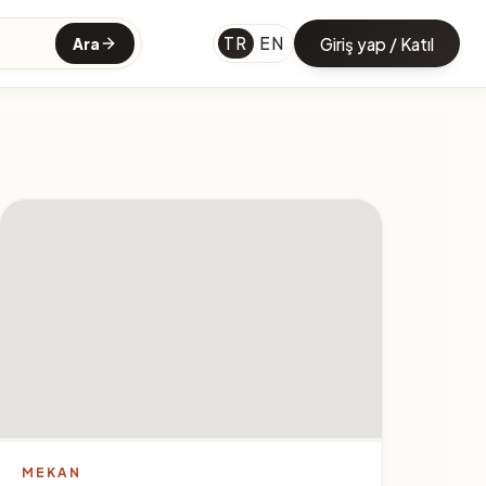
TR
EN
Giriş yap / Katıl
Ara
MEKAN