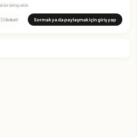
ı bir detay ekle.
Anket
Sormak ya da paylaşmak için giriş yap