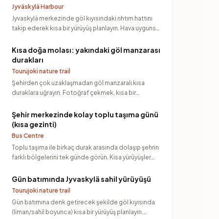
Jyväskylä Harbour
Jyvaskylä merkezinde göl kıyısındaki rıhtım hattını
takip ederek kısa bir yürüyüş planlayın. Hava uygunsa
su kenarı…
Kısa doğa molası: yakındaki göl manzarası
durakları
Tourujoki nature trail
Şehirden çok uzaklaşmadan göl manzaralı kısa
duraklara uğrayın. Fotoğraf çekmek, kısa bir
dinlenme ve hızlı bir “do…
Şehir merkezinde kolay toplu taşıma günü
(kısa gezinti)
Bus Centre
Toplu taşıma ile birkaç durak arasında dolaşıp şehrin
farklı bölgelerini tek günde görün. Kısa yürüyüşler
ekleyerek…
Gün batımında Jyvaskylä sahil yürüyüşü
Tourujoki nature trail
Gün batımına denk getirecek şekilde göl kıyısında
(liman/sahil boyunca) kısa bir yürüyüş planlayın.