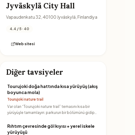
Jyväskylä City Hall
Vapaudenkatu 32, 40100 Jyväskylä, Finlandiya
4.4 / 5 · 40
Web sitesi
Diğer tavsiyeler
Tourujoki doğa hattında kısa yürüyüş (akış
boyunca mola)
Tourujoki nature trail
Var olan “Tourujoki nature trail” temasını kısa bir
yürüyüşle tamamlayın: parkurun bir bölümünü gidip
geri dönerek…
Rıhtım çevresinde göl kıyısı + yerel iskele
yürüyüşü