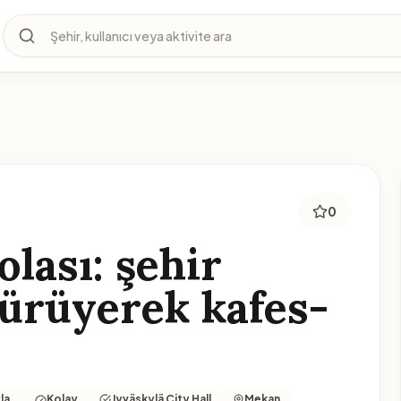
Şehir, kullanıcı veya aktivite ara
0
lası: şehir
ürüyerek kafes-
la.
Kolay
Jyväskylä City Hall
Mekan