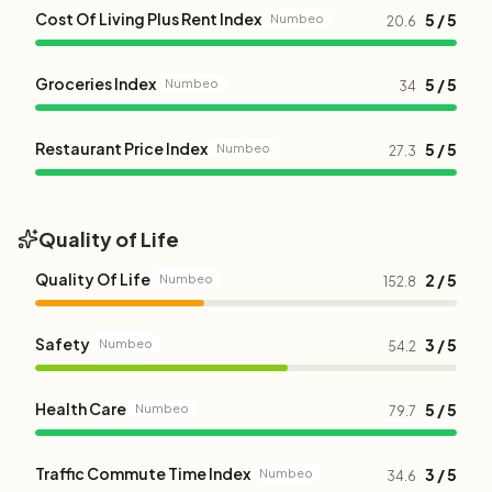
Cost Of Living Plus Rent Index
5 / 5
Numbeo
20.6
Groceries Index
5 / 5
Numbeo
34
Restaurant Price Index
5 / 5
Numbeo
27.3
Quality of Life
Quality Of Life
2 / 5
Numbeo
152.8
Safety
3 / 5
Numbeo
54.2
Health Care
5 / 5
Numbeo
79.7
Traffic Commute Time Index
3 / 5
Numbeo
34.6