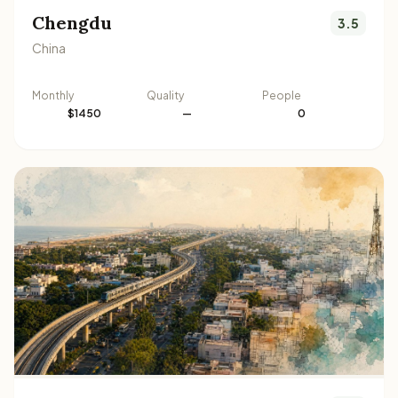
Chengdu
3.5
China
Monthly
Quality
People
$1450
—
0