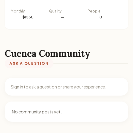
Monthly
Quality
People
$1550
—
0
Cuenca Community
ASK A QUESTION
Sign in to ask a question or share your experience.
No community posts yet.