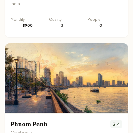
India
Monthly
Quality
People
$900
3
0
Phnom Penh
3.4
Cambodia