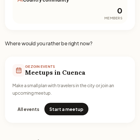
0
MEMBERS
Where would you rather be right now?
GEZGIN EVENTS
Meetups in Cuenca
Make a small plan with travelers in the city or join an
upcoming meetup.
All events
Start a meetup