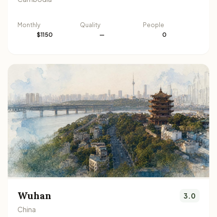
Monthly
Quality
People
$1150
—
0
Wuhan
3.0
China