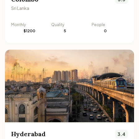
Sri Lanka
Monthly
Quality
People
$1200
5
0
Hyderabad
3.4