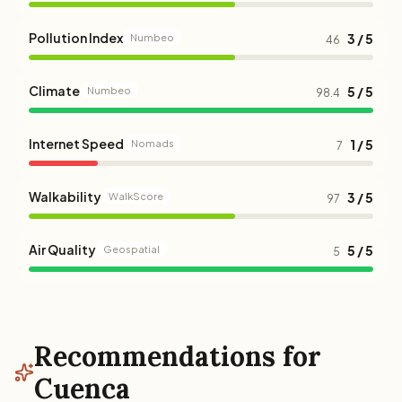
Pollution Index
3 / 5
Numbeo
46
Climate
5 / 5
Numbeo
98.4
Internet Speed
1 / 5
Nomads
7
Walkability
3 / 5
WalkScore
97
Air Quality
5 / 5
Geospatial
5
Recommendations for
Cuenca