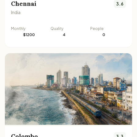
Chennai
3.6
India
Monthly
Quality
People
$1200
4
0
Colombo
3.3