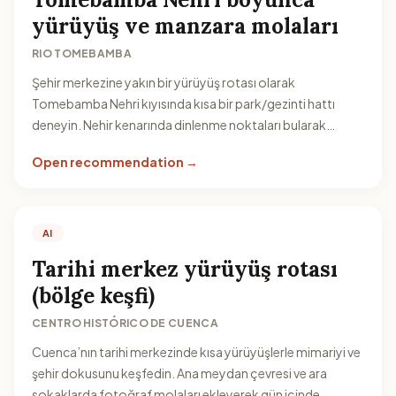
yürüyüş ve manzara molaları
RIO TOMEBAMBA
Şehir merkezine yakın bir yürüyüş rotası olarak
Tomebamba Nehri kıyısında kısa bir park/gezinti hattı
deneyin. Nehir kenarında dinlenme noktaları bularak
manzara ve şehir havasını birlikte yakalayabilirsiniz.
Open recommendation →
AI
Tarihi merkez yürüyüş rotası
(bölge keşfi)
CENTRO HISTÓRICO DE CUENCA
Cuenca’nın tarihi merkezinde kısa yürüyüşlerle mimariyi ve
şehir dokusunu keşfedin. Ana meydan çevresi ve ara
sokaklarda fotoğraf molaları ekleyerek gün içinde