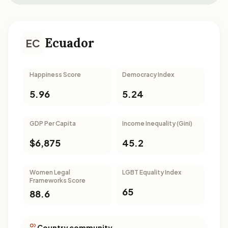
Ecuador
EC
Happiness Score
Democracy Index
5.96
5.24
GDP Per Capita
Income Inequality (Gini)
$6,875
45.2
Women Legal
LGBT Equality Index
Frameworks Score
65
88.6
Country community