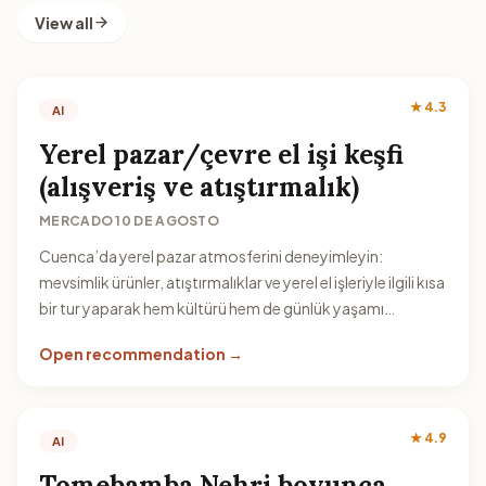
View all
★ 4.3
AI
Yerel pazar/çevre el işi keşfi
(alışveriş ve atıştırmalık)
MERCADO 10 DE AGOSTO
Cuenca’da yerel pazar atmosferini deneyimleyin:
mevsimlik ürünler, atıştırmalıklar ve yerel el işleriyle ilgili kısa
bir tur yaparak hem kültürü hem de günlük yaşamı
görebilirsiniz.
Open recommendation →
★ 4.9
AI
Tomebamba Nehri boyunca