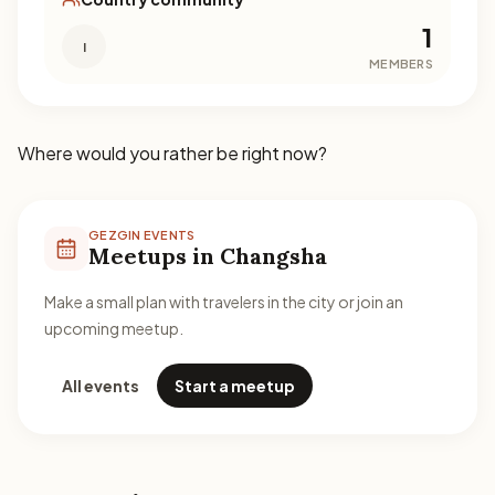
1
I
MEMBERS
Where would you rather be right now?
GEZGIN EVENTS
Meetups in Changsha
Make a small plan with travelers in the city or join an
upcoming meetup.
All events
Start a meetup