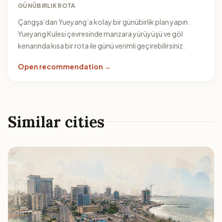
GÜNÜBIRLIK ROTA
Çangşa’dan Yueyang’a kolay bir günübirlik plan yapın.
Yueyang Kulesi çevresinde manzara yürüyüşü ve göl
kenarında kısa bir rota ile günü verimli geçirebilirsiniz.
Open recommendation →
Similar cities