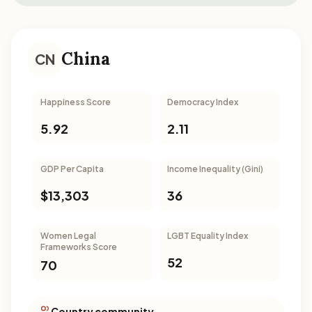
China
CN
Happiness Score
Democracy Index
5.92
2.11
GDP Per Capita
Income Inequality (Gini)
$13,303
36
Women Legal
LGBT Equality Index
Frameworks Score
52
70
Country community