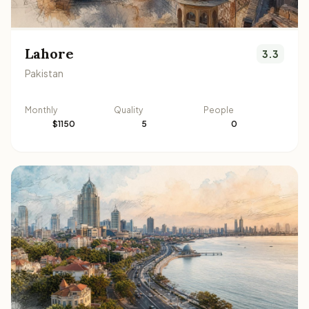
Lahore
3.3
Pakistan
Monthly
Quality
People
$1150
5
0