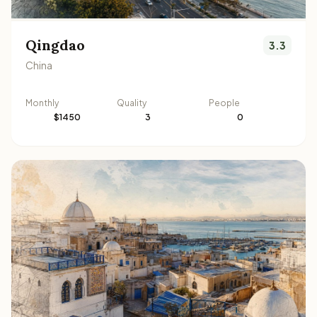
Qingdao
3.3
China
Monthly
Quality
People
$1450
3
0