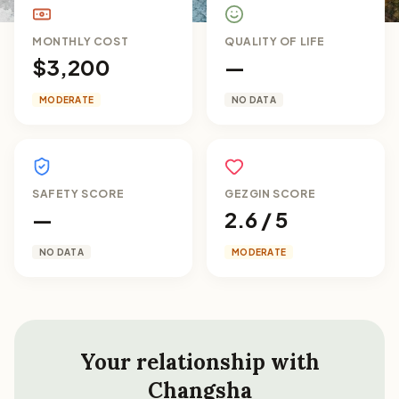
MONTHLY COST
QUALITY OF LIFE
$3,200
—
MODERATE
NO DATA
SAFETY SCORE
GEZGIN SCORE
—
2.6 / 5
NO DATA
MODERATE
Your relationship with
Changsha