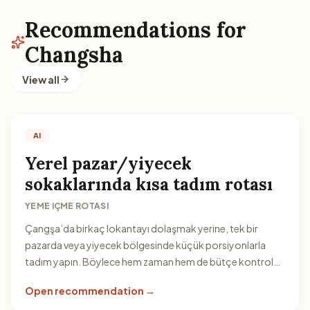
Recommendations for
Changsha
View all
AI
Yerel pazar/yiyecek
sokaklarında kısa tadım rotası
YEME IÇME ROTASI
Çangşa’da birkaç lokantayı dolaşmak yerine, tek bir
pazarda veya yiyecek bölgesinde küçük porsiyonlarla
tadım yapın. Böylece hem zaman hem de bütçe kontrolü
daha kolay olur.
Open recommendation →