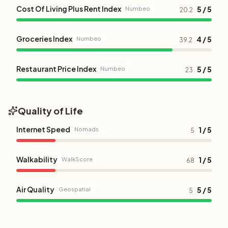
Cost Of Living Plus Rent Index
5 / 5
Numbeo
20.2
Groceries Index
4 / 5
Numbeo
39.2
Restaurant Price Index
5 / 5
Numbeo
23
Quality of Life
Internet Speed
1 / 5
Nomads
5
Walkability
1 / 5
WalkScore
68
Air Quality
5 / 5
Geospatial
5