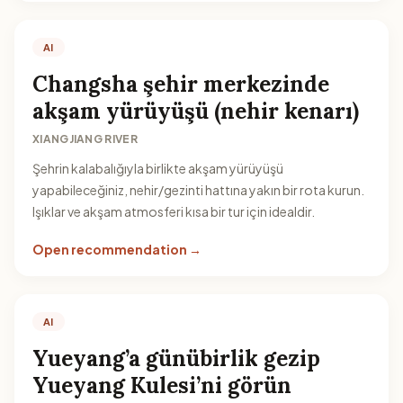
AI
Changsha şehir merkezinde
akşam yürüyüşü (nehir kenarı)
XIANGJIANG RIVER
Şehrin kalabalığıyla birlikte akşam yürüyüşü
yapabileceğiniz, nehir/gezinti hattına yakın bir rota kurun.
Işıklar ve akşam atmosferi kısa bir tur için idealdir.
Open recommendation →
AI
Yueyang’a günübirlik gezip
Yueyang Kulesi’ni görün