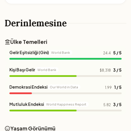
Derinlemesine
Ülke Temelleri
Gelir Eşitsizliği (Gini)
5 / 5
World Bank
24.4
Kişi Başı Gelir
3 / 5
World Bank
$8,318
Demokrasi Endeksi
1 / 5
Our World in Data
1.99
Mutluluk Endeksi
3 / 5
World Happiness Report
5.82
Yaşam Görünümü