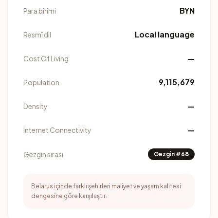
BYN
Para birimi
Local language
Resmî dil
—
Cost Of Living
9,115,679
Population
—
Density
—
Internet Connectivity
Gezgin sırası
Gezgin #68
Belarus içinde farklı şehirleri maliyet ve yaşam kalitesi
dengesine göre karşılaştır.