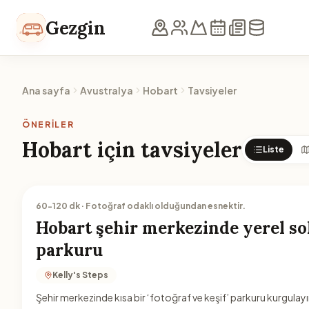
İçeriğe geç
Gezgin
Ana sayfa
Avustralya
Hobart
Tavsiyeler
ÖNERILER
Hobart için tavsiyeler
Liste
60-120 dk · Fotoğraf odaklı olduğundan esnektir.
Hobart şehir merkezinde yerel so
parkuru
Kelly's Steps
Şehir merkezinde kısa bir ‘fotoğraf ve keşif’ parkuru kurgulay