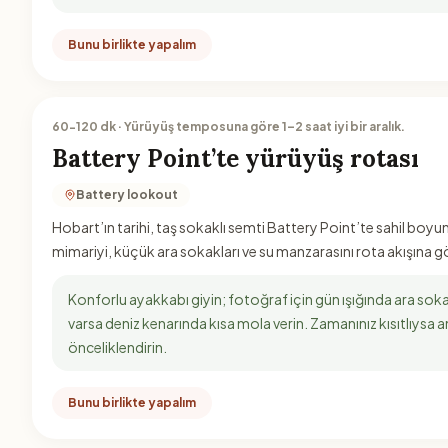
Bunu birlikte yapalım
60-120 dk · Yürüyüş temposuna göre 1–2 saat iyi bir aralık.
Battery Point’te yürüyüş rotası
Battery lookout
Hobart’ın tarihi, taş sokaklı semti Battery Point’te sahil boyun
mimariyi, küçük ara sokakları ve su manzarasını rota akışına g
Konforlu ayakkabı giyin; fotoğraf için gün ışığında ara sok
varsa deniz kenarında kısa mola verin. Zamanınız kısıtlıysa an
önceliklendirin.
Bunu birlikte yapalım