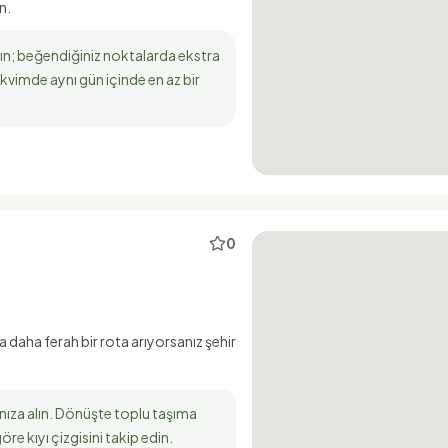
n.
ın; beğendiğiniz noktalarda ekstra
akvimde aynı gün içinde en az bir
0
 daha ferah bir rota arıyorsanız şehir
nıza alın. Dönüşte toplu taşıma
e kıyı çizgisini takip edin.