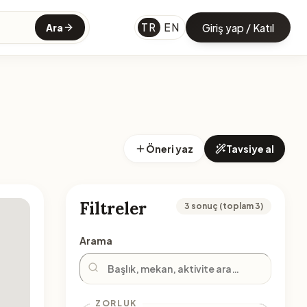
TR
EN
Giriş yap / Katıl
Ara
Öneri yaz
Tavsiye al
Filtreler
3 sonuç (toplam 3)
Arama
ZORLUK