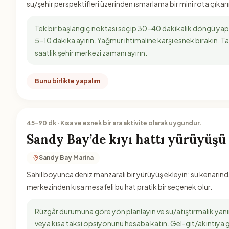
su/şehir perspektifleri üzerinden ısmarlama bir mini rota çıkarı
Tek bir başlangıç noktası seçip 30–40 dakikalık döngü yap
5–10 dakika ayırın. Yağmur ihtimaline karşı esnek bırakın. T
saatlik şehir merkezi zamanı ayırın.
Bunu birlikte yapalım
45-90 dk · Kısa ve esnek bir ara aktivite olarak uygundur.
Sandy Bay’de kıyı hattı yürüyüşü
Sandy Bay Marina
Sahil boyunca deniz manzaralı bir yürüyüş ekleyin; su kenarında
merkezinden kısa mesafeli bu hat pratik bir seçenek olur.
Rüzgâr durumuna göre yön planlayın ve su/atıştırmalık yanı
veya kısa taksi opsiyonunu hesaba katın. Gel-git/akıntıya gör