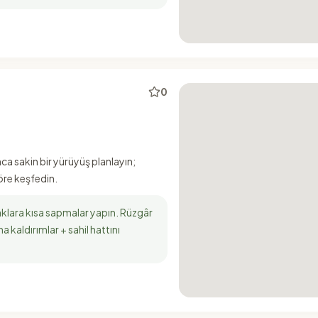
0
ca sakin bir yürüyüş planlayın;
öre keşfedin.
aklara kısa sapmalar yapın. Rüzgâr
a kaldırımlar + sahil hattını