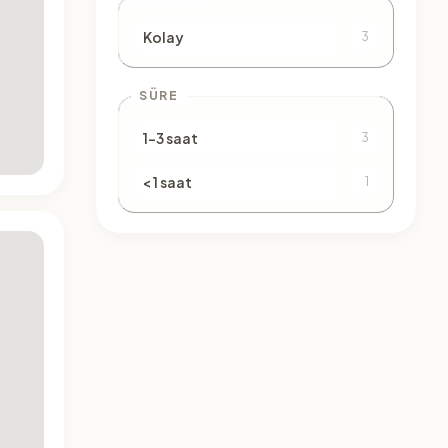
Kolay
3
SÜRE
1–3 saat
3
< 1 saat
1