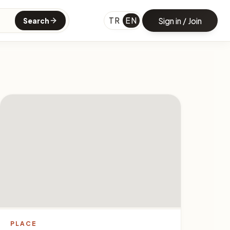
TR
EN
Sign in / Join
Search
PLACE