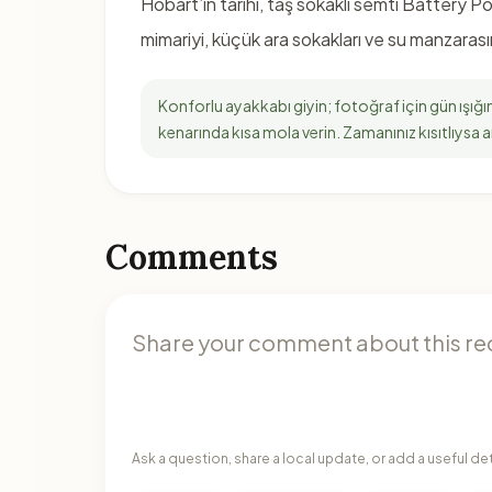
Hobart’ın tarihi, taş sokaklı semti Battery Po
mimariyi, küçük ara sokakları ve su manzarası
Konforlu ayakkabı giyin; fotoğraf için gün ışığ
kenarında kısa mola verin. Zamanınız kısıtlıysa an
Comments
Ask a question, share a local update, or add a useful de