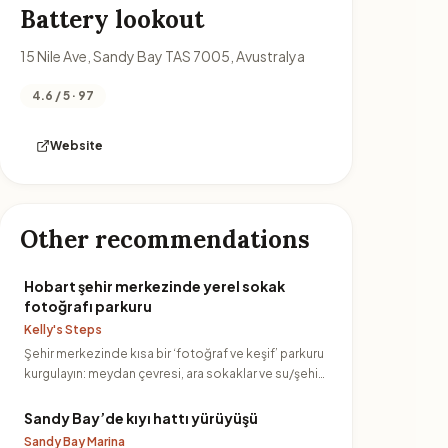
Battery lookout
15 Nile Ave, Sandy Bay TAS 7005, Avustralya
4.6 / 5 · 97
Website
Other recommendations
Hobart şehir merkezinde yerel sokak
fotoğrafı parkuru
Kelly's Steps
Şehir merkezinde kısa bir ‘fotoğraf ve keşif’ parkuru
kurgulayın: meydan çevresi, ara sokaklar ve su/şehir
perspekt…
Sandy Bay’de kıyı hattı yürüyüşü
Sandy Bay Marina