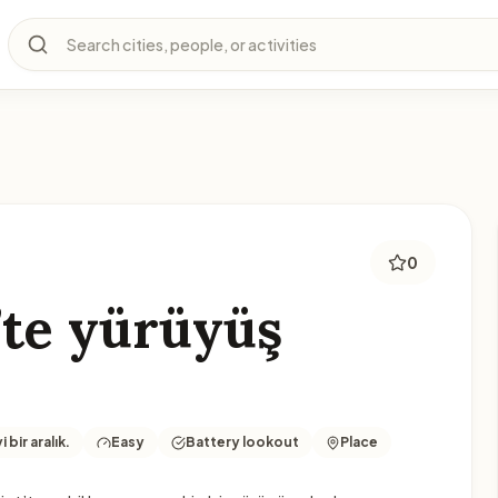
Search cities, people, or activities
0
’te yürüyüş
bir aralık.
Easy
Battery lookout
Place