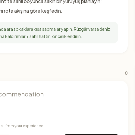
int’te sahil boyunca sakin bir yürüyüş planlayın;
nı rota akışına göre keşfedin.
ında ara sokaklara kısa sapmalar yapın. Rüzgâr varsa deniz
a kaldırımlar + sahil hattını önceliklendirin.
0
tail from your experience.