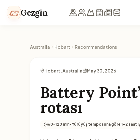
Skip to content
Gezgin
Australia
Hobart
Recommendations
Hobart, Australia
May 30, 2026
Battery Point
rotası
60-120 min · Yürüyüş temposuna göre 1–2 saat iyi 