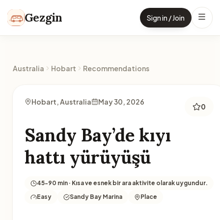
Skip to content
Gezgin
Sign in / Join
Australia
Hobart
Recommendations
Hobart, Australia
May 30, 2026
0
Sandy Bay’de kıyı
hattı yürüyüşü
45-90 min · Kısa ve esnek bir ara aktivite olarak uygundur.
Easy
Sandy Bay Marina
Place