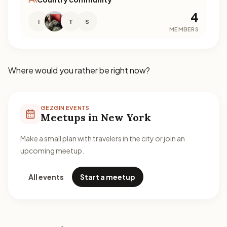
4
I
T
S
MEMBERS
Where would you rather be right now?
GEZGIN EVENTS
Meetups in New York
Make a small plan with travelers in the city or join an
upcoming meetup.
All events
Start a meetup