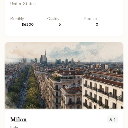
United States
Monthly
Quality
People
$6200
3
0
Milan
3.1
Italy