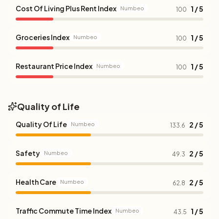
Cost Of Living Plus Rent Index
1 / 5
Numbeo
100
Groceries Index
1 / 5
Numbeo
100
Restaurant Price Index
1 / 5
Numbeo
100
Quality of Life
Quality Of Life
2 / 5
Numbeo
133.6
Safety
2 / 5
Numbeo
49.3
Health Care
2 / 5
Numbeo
62.8
Traffic Commute Time Index
1 / 5
Numbeo
43.5