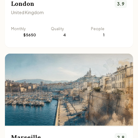
London
3.9
United Kingdom
Monthly
Quality
People
$5650
4
1
Marseille
2.8