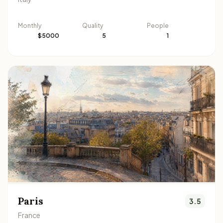
Monthly
Quality
People
$5000
5
1
Paris
3.5
France