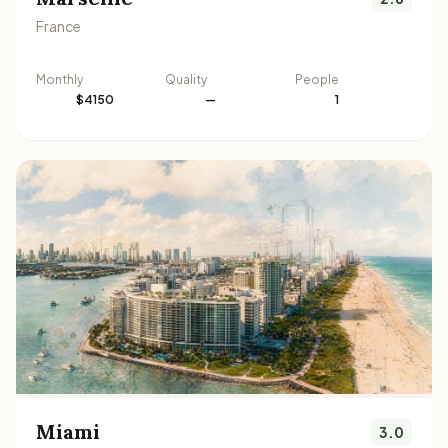
France
Monthly
Quality
People
$4150
—
1
Miami
3.0