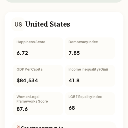
United States
US
Happiness Score
Democracy Index
6.72
7.85
GDP Per Capita
Income Inequality (Gini)
$84,534
41.8
Women Legal
LGBT Equality Index
Frameworks Score
68
87.6
Country community