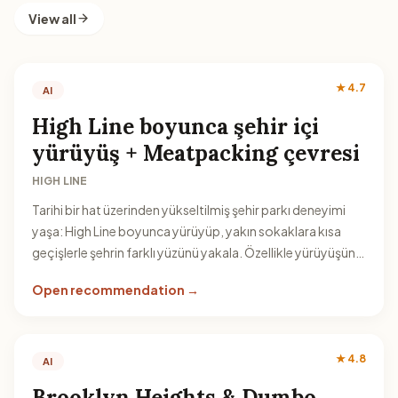
View all
★ 4.7
AI
High Line boyunca şehir içi
yürüyüş + Meatpacking çevresi
HIGH LINE
Tarihi bir hat üzerinden yükseltilmiş şehir parkı deneyimi
yaşa: High Line boyunca yürüyüp, yakın sokaklara kısa
geçişlerle şehrin farklı yüzünü yakala. Özellikle yürüyüşün
temposunu ayarlayıp duraklarla manzaraya odaklan.
Open recommendation →
★ 4.8
AI
Brooklyn Heights & Dumbo