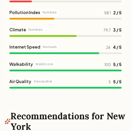
Pollution Index
2 / 5
Numbeo
58.1
Climate
3 / 5
Numbeo
79.7
Internet Speed
4 / 5
Nomads
26
Walkability
5 / 5
WalkScore
100
Air Quality
5 / 5
Geospatial
5
Recommendations for New
York