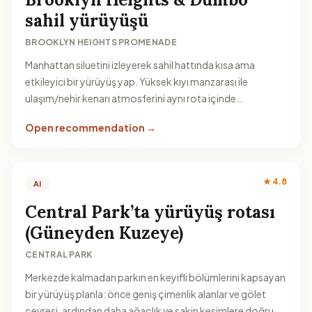
sahil yürüyüşü
BROOKLYN HEIGHTS PROMENADE
Manhattan siluetini izleyerek sahil hattında kısa ama
etkileyici bir yürüyüş yap. Yüksek kıyı manzarası ile
ulaşım/nehir kenarı atmosferini aynı rota içinde
birleştirmek için Brooklyn tarafını seç.
Open recommendation →
★ 4.8
AI
Central Park’ta yürüyüş rotası
(Güneyden Kuzeye)
CENTRAL PARK
Merkezde kalmadan parkın en keyifli bölümlerini kapsayan
bir yürüyüş planla: önce geniş çimenlik alanlar ve gölet
çevresi, ardından daha ağaçlık ve sakin kesimlere doğru