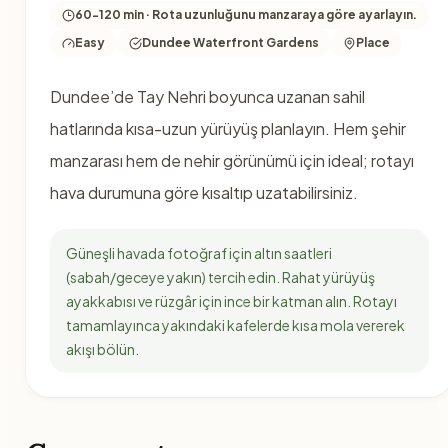
60-120 min · Rota uzunluğunu manzaraya göre ayarlayın.
Easy
Dundee Waterfront Gardens
Place
Dundee’de Tay Nehri boyunca uzanan sahil
hatlarında kısa-uzun yürüyüş planlayın. Hem şehir
manzarası hem de nehir görünümü için ideal; rotayı
hava durumuna göre kısaltıp uzatabilirsiniz.
Güneşli havada fotoğraf için altın saatleri
(sabah/geceye yakın) tercih edin. Rahat yürüyüş
ayakkabısı ve rüzgâr için ince bir katman alın. Rotayı
tamamlayınca yakındaki kafelerde kısa mola vererek
akışı bölün.