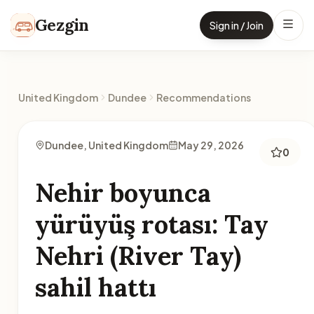
Skip to content
Gezgin
Sign in / Join
United Kingdom
Dundee
Recommendations
Dundee, United Kingdom
May 29, 2026
0
Nehir boyunca
yürüyüş rotası: Tay
Nehri (River Tay)
sahil hattı