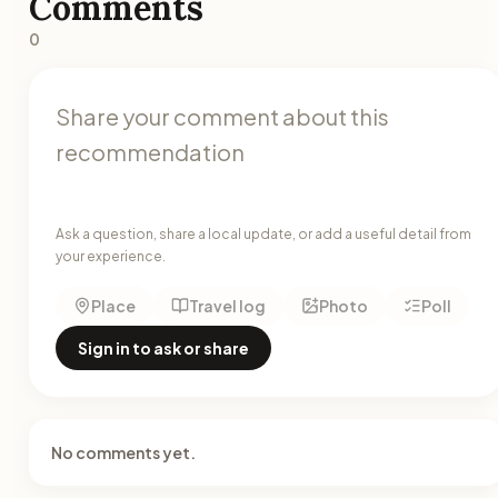
Comments
0
Ask a question, share a local update, or add a useful detail from
your experience.
Place
Travel log
Photo
Poll
Sign in to ask or share
No comments yet.