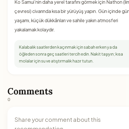
Ko Samui’nin daha yerel tarafını görmek için Nathon (li
çevresi) civarında kısa bir yürüyüş yapın. Gün içinde gü
yaşamı, küçük dükkânları ve sahile yakın atmosferi
yakalamak kolaydır.
Kalabalık saatlerden kaçınmak için sabah erken ya da
öğleden sonra geç saatleri tercih edin. Nakit taşıyın; kısa
molalar için su ve atıştırmalık hazır tutun.
Comments
0