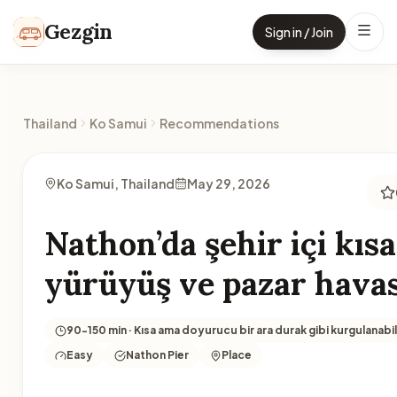
Skip to content
Gezgin
Sign in / Join
Thailand
Ko Samui
Recommendations
Ko Samui, Thailand
May 29, 2026
Nathon’da şehir içi kısa
yürüyüş ve pazar havas
90-150 min · Kısa ama doyurucu bir ara durak gibi kurgulanabili
Easy
Nathon Pier
Place