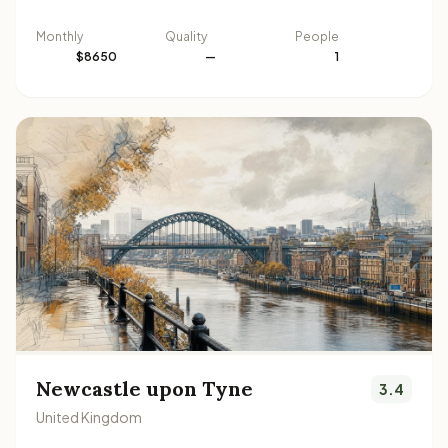
Monthly
Quality
People
$8650
—
1
Newcastle upon Tyne
3.4
United Kingdom