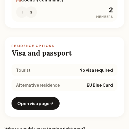
2
I
S
MEMBERS
RESIDENCE OPTIONS
Visa and passport
Tourist
No visa required
Alternative residence
EU Blue Card
Open visa page
Where would you rather be right now?