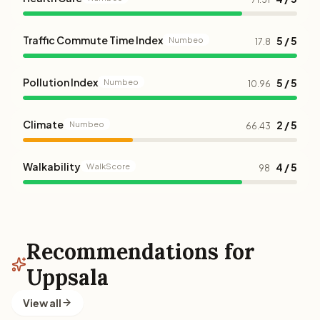
Traffic Commute Time Index
5 / 5
Numbeo
17.8
Pollution Index
5 / 5
Numbeo
10.96
Climate
2 / 5
Numbeo
66.43
Walkability
4 / 5
WalkScore
98
Recommendations for
Uppsala
View all