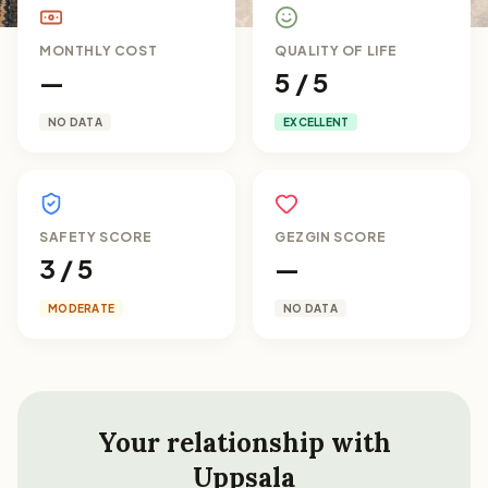
MONTHLY COST
QUALITY OF LIFE
—
5 / 5
NO DATA
EXCELLENT
SAFETY SCORE
GEZGIN SCORE
3 / 5
—
MODERATE
NO DATA
Your relationship with
Uppsala