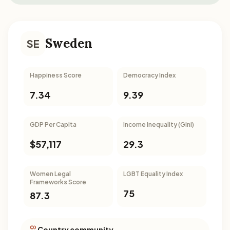
Sweden
SE
Happiness Score
Democracy Index
7.34
9.39
GDP Per Capita
Income Inequality (Gini)
$57,117
29.3
Women Legal
LGBT Equality Index
Frameworks Score
75
87.3
Country community