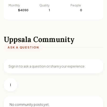
Monthly
Quality
People
$4050
1
0
Uppsala Community
ASK A QUESTION
Sign in to ask a question or share your experience.
I
No community posts yet.