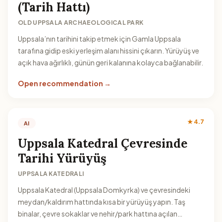
(Tarih Hattı)
OLD UPPSALA ARCHAEOLOGICAL PARK
Uppsala’nın tarihini takip etmek için Gamla Uppsala
tarafına gidip eski yerleşim alanı hissini çıkarın. Yürüyüş ve
açık hava ağırlıklı, günün geri kalanına kolayca bağlanabilir.
Open recommendation →
★ 4.7
AI
Uppsala Katedral Çevresinde
Tarihi Yürüyüş
UPPSALA KATEDRALI
Uppsala Katedral (Uppsala Domkyrka) ve çevresindeki
meydan/kaldırım hattında kısa bir yürüyüş yapın. Taş
binalar, çevre sokaklar ve nehir/park hattına açılan