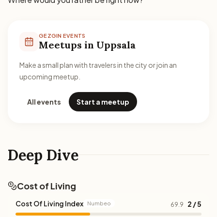
GEZGIN EVENTS
Meetups in Uppsala
Make a small plan with travelers in the city or join an
upcoming meetup.
All events
Start a meetup
Deep Dive
Cost of Living
Cost Of Living Index
2 / 5
Numbeo
69.9