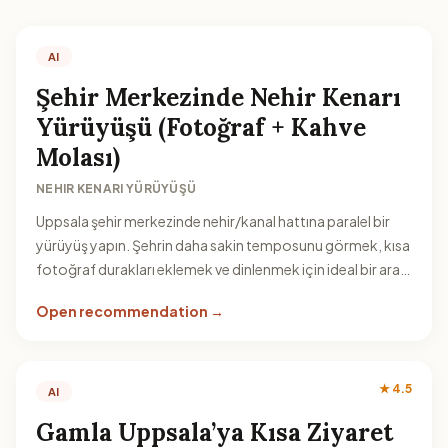
AI
Şehir Merkezinde Nehir Kenarı
Yürüyüşü (Fotoğraf + Kahve
Molası)
NEHIR KENARI YÜRÜYÜŞÜ
Uppsala şehir merkezinde nehir/kanal hattına paralel bir
yürüyüş yapın. Şehrin daha sakin temposunu görmek, kısa
fotoğraf durakları eklemek ve dinlenmek için ideal bir ara
plan.
Open recommendation →
★ 4.5
AI
Gamla Uppsala’ya Kısa Ziyaret