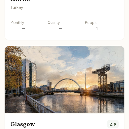
Turkey
Monthly
Quality
People
—
—
1
Glasgow
2.9