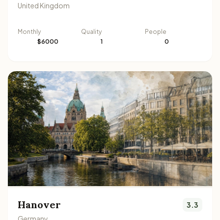
United Kingdom
Monthly
Quality
People
$6000
1
0
Hanover
3.3
Germany