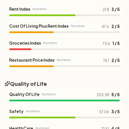
Rent Index
3 / 5
Numbeo
21.8
Cost Of Living Plus Rent Index
2 / 5
Numbeo
47.6
Groceries Index
1 / 5
Numbeo
73.6
Restaurant Price Index
2 / 5
Numbeo
74.1
Quality of Life
Quality Of Life
5 / 5
Numbeo
205.38
Safety
3 / 5
Numbeo
57.06
Health Care
4 / 5
Numbeo
71.51