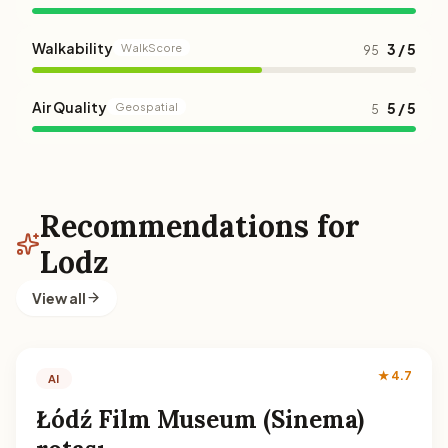
Walkability
3 / 5
WalkScore
95
Air Quality
5 / 5
Geospatial
5
Recommendations for
Lodz
View all
★ 4.7
AI
Łódź Film Museum (Sinema)