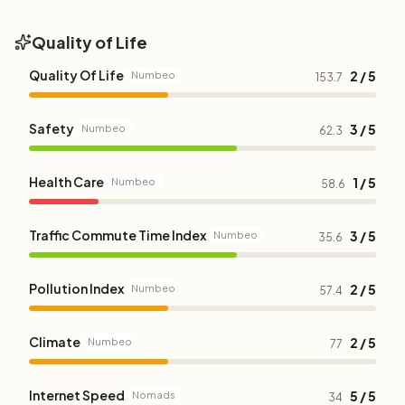
Quality of Life
Quality Of Life
2 / 5
Numbeo
153.7
Safety
3 / 5
Numbeo
62.3
Health Care
1 / 5
Numbeo
58.6
Traffic Commute Time Index
3 / 5
Numbeo
35.6
Pollution Index
2 / 5
Numbeo
57.4
Climate
2 / 5
Numbeo
77
Internet Speed
5 / 5
Nomads
34