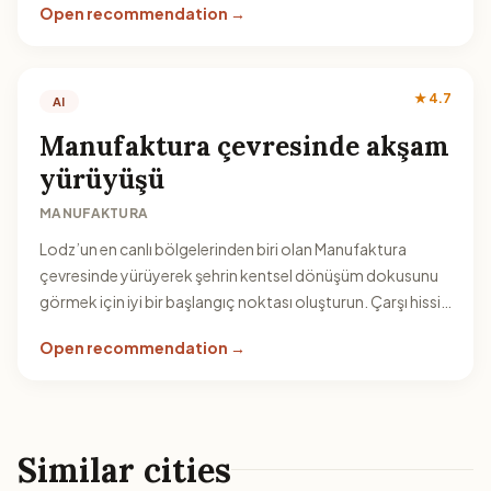
Open recommendation →
★ 4.7
AI
Manufaktura çevresinde akşam
yürüyüşü
MANUFAKTURA
Lodz’un en canlı bölgelerinden biri olan Manufaktura
çevresinde yürüyerek şehrin kentsel dönüşüm dokusunu
görmek için iyi bir başlangıç noktası oluşturun. Çarşı hissi
veren sokakları dolaşın, meydan ve çevresindeki mimariyi
Open recommendation →
gözlemleyin.
Similar cities