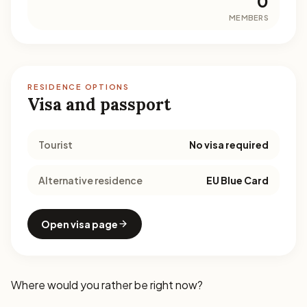
0
MEMBERS
RESIDENCE OPTIONS
Visa and passport
Tourist
No visa required
Alternative residence
EU Blue Card
Open visa page
Where would you rather be right now?