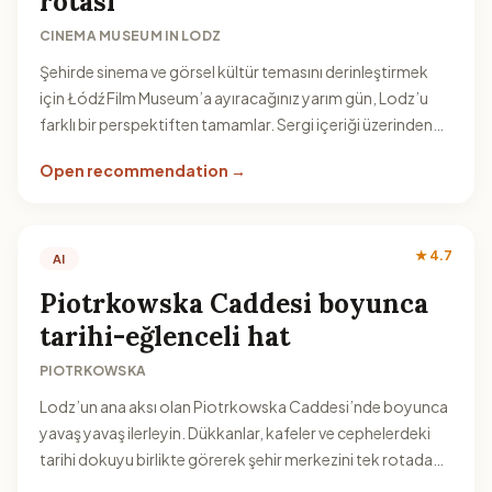
rotası
CINEMA MUSEUM IN LODZ
Şehirde sinema ve görsel kültür temasını derinleştirmek
için Łódź Film Museum’a ayıracağınız yarım gün, Lodz’u
farklı bir perspektiften tamamlar. Sergi içeriği üzerinden
şehrin sanatsal kimliğini görün.
Open recommendation →
★ 4.7
AI
Piotrkowska Caddesi boyunca
tarihi-eğlenceli hat
PIOTRKOWSKA
Lodz’un ana aksı olan Piotrkowska Caddesi’nde boyunca
yavaş yavaş ilerleyin. Dükkanlar, kafeler ve cephelerdeki
tarihi dokuyu birlikte görerek şehir merkezini tek rotada
deneyimleyebilirsiniz.