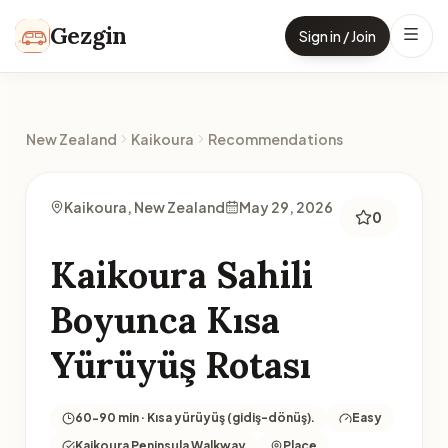
Skip to content
Gezgin
Sign in / Join
New Zealand
Kaikoura
Recommendations
Kaikoura, New Zealand
May 29, 2026
0
Kaikoura Sahili
Boyunca Kısa
Yürüyüş Rotası
60-90 min · Kısa yürüyüş (gidiş-dönüş).
Easy
Kaikoura Peninsula Walkway
Place